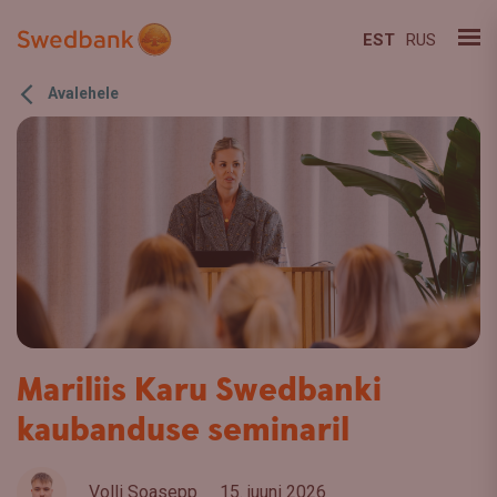
EST
RUS
Avalehele
Mariliis Karu Swedbanki
kaubanduse seminaril
Volli Soasepp
15. juuni 2026