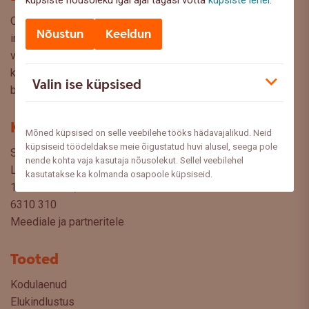
küpsiste nõusoleku igal ajal tagasi võtta
küpsiste lehel
.
Oled Swedbanki blogi lehel, kus pakume lugejaile huvitavat
Nõustun
Keeldun
infot ja kasulikke nõuandeid, et saaksite teha kaalutud
valikuid oma rahaasjade korraldamisel. Ootame väga teie
küsimusi, ettepanekuid ja arvamusi, millistel teemadel siit
Valin ise küpsised
blogist lugeda sooviksite: meedia@swedbank.ee.
Kontakt
Mõned küpsised on selle veebilehe tööks hädavajalikud. Neid
küpsiseid töödeldakse meie õigustatud huvi alusel, seega pole
Swedbank AS
nende kohta vaja kasutaja nõusolekut. Sellel veebilehel
Liivalaia 34
kasutatakse ka kolmanda osapoole küpsiseid.
15040 Tallinn, Estonia
6310 310
Meediale ja partneritele
Tooted
Kodulaenud
Elukindlustus