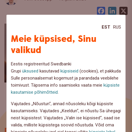
Facebook
LinkedI
X
EST
RUS
Meie küpsised, Sinu
valikud
Eestis registreeritud Swedbanki
Grupi
üksused
kasutavad
küpsiseid
(cookies), et pakkuda
Sulle personaalsemat kogemust ja parandada veebilehe
toimivust. Täpsema info saamiseks vaata meie
küpsiste
kasutamise põhimõtteid
.
Vajutades „Nõustun“, annad nõusoleku kõigi küpsiste
kasutamiseks. Vajutades „Keeldun“, ei nõustu Sa ühegagi
neist küpsistest. Vajutades „Valin ise küpsised“, saad ise
valida, milliste küpsistega soovid nõustuda. Võid oma
Blogi