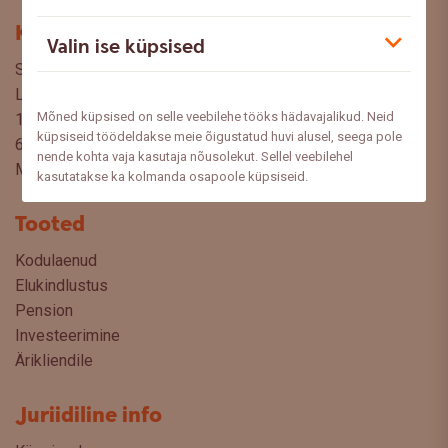
Kontakt
Valin ise küpsised
Swedbank AS
Liivalaia 34
Mõned küpsised on selle veebilehe tööks hädavajalikud. Neid
15040 Tallinn, Estonia
küpsiseid töödeldakse meie õigustatud huvi alusel, seega pole
6310 310
nende kohta vaja kasutaja nõusolekut. Sellel veebilehel
Meediale ja partneritele
kasutatakse ka kolmanda osapoole küpsiseid.
Tooted
Kodulaenud
Elukindlustus
Pension
Investeerimine
Ärikliendile
Juriidiline info