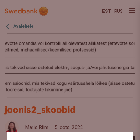
EST
RUS
Avalehele
joonis2_skoobid
Maris Riim
5. dets. 2022