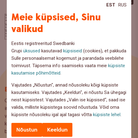
Facebook
LinkedI
X
EST
RUS
Meie küpsised, Sinu
valikud
Eestis registreeritud Swedbanki
Grupi
üksused
kasutavad
küpsiseid
(cookies), et pakkuda
Sulle personaalsemat kogemust ja parandada veebilehe
toimivust. Täpsema info saamiseks vaata meie
küpsiste
kasutamise põhimõtteid
.
Vajutades „Nõustun“, annad nõusoleku kõigi küpsiste
Blogi
kasutamiseks. Vajutades „Keeldun“, ei nõustu Sa ühegagi
neist küpsistest. Vajutades „Valin ise küpsised“, saad ise
Oled Swedbanki blogi lehel, kus pakume lugejaile huvitavat
valida, milliste küpsistega soovid nõustuda. Võid oma
infot ja kasulikke nõuandeid, et saaksite teha kaalutud
küpsiste nõusoleku igal ajal tagasi võtta
küpsiste lehel
.
valikuid oma rahaasjade korraldamisel. Ootame väga teie
küsimusi, ettepanekuid ja arvamusi, millistel teemadel siit
Nõustun
Keeldun
blogist lugeda sooviksite: meedia@swedbank.ee.