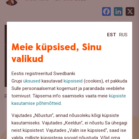
Facebook
LinkedI
X
EST
RUS
Meie küpsised, Sinu
valikud
Eestis registreeritud Swedbanki
Grupi
üksused
kasutavad
küpsiseid
(cookies), et pakkuda
Sulle personaalsemat kogemust ja parandada veebilehe
poiss rõõmustab
toimivust. Täpsema info saamiseks vaata meie
küpsiste
kasutamise põhimõtteid
.
Vajutades „Nõustun“, annad nõusoleku kõigi küpsiste
kasutamiseks. Vajutades „Keeldun“, ei nõustu Sa ühegagi
neist küpsistest. Vajutades „Valin ise küpsised“, saad ise
valida, milliste küpsistega soovid nõustuda. Võid oma