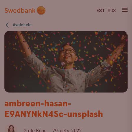
EST
RUS
Avalehele
ambreen-hasan-
E9ANYNkN4Sc-unsplash
Grete Koho
29. dets. 2022