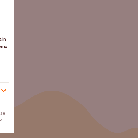
lin
 oma
kse
el