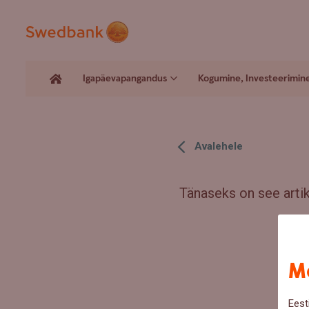
Igapäevapangandus
Kogumine, Investeerimin
Avalehele
Tänaseks on see artikk
Me
Eest