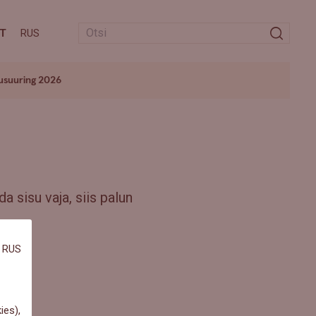
T
RUS
usuuring 2026
a sisu vaja, siis palun
RUS
ies),