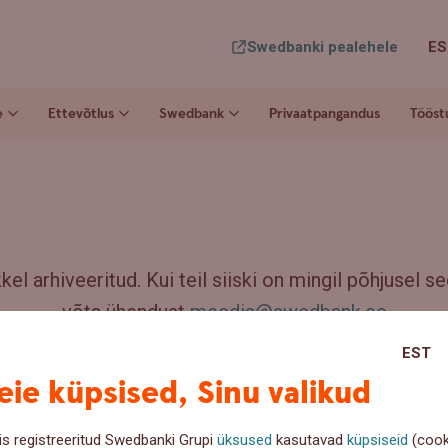
Swedbanki pealehele
ES
e
Ettevõtlus
Swedbank
Privaatpangandus
Tööst
el arhiveeritud. Kui teil siiski on mingil põhjusel sed
võta ühendust
meedia@swedbank.ee
EST
ie küpsised, Sinu valikud
is registreeritud Swedbanki Grupi
üksused
kasutavad
küpsiseid
(cook