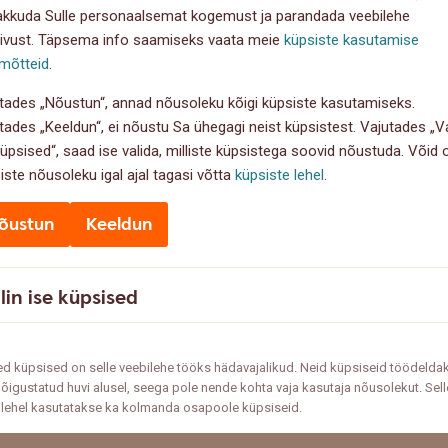
akkuda Sulle personaalsemat kogemust ja parandada veebilehe
ivust. Täpsema info saamiseks vaata meie
küpsiste kasutamise
mõtteid
.
tades „Nõustun“, annad nõusoleku kõigi küpsiste kasutamiseks.
tades „Keeldun“, ei nõustu Sa ühegagi neist küpsistest. Vajutades „Va
küpsised“, saad ise valida, milliste küpsistega soovid nõustuda. Võid
iste nõusoleku igal ajal tagasi võtta
küpsiste lehel
.
õustun
Keeldun
lin ise küpsised
d küpsised on selle veebilehe tööks hädavajalikud. Neid küpsiseid töödelda
õigustatud huvi alusel, seega pole nende kohta vaja kasutaja nõusolekut. Sell
ilehel kasutatakse ka kolmanda osapoole küpsiseid.