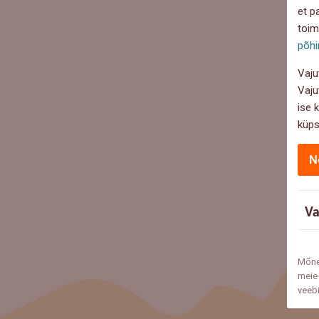
et p
toim
põhi
Vaju
Vaju
ise 
küps
N
Va
Mõne
meie 
veeb