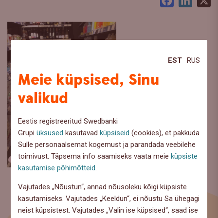
Facebook
LinkedI
X
EST
RUS
Meie küpsised, Sinu
valikud
Eestis registreeritud Swedbanki
Grupi
üksused
kasutavad
küpsiseid
(cookies), et pakkuda
Sulle personaalsemat kogemust ja parandada veebilehe
toimivust. Täpsema info saamiseks vaata meie
küpsiste
kasutamise põhimõtteid
.
Vajutades „Nõustun“, annad nõusoleku kõigi küpsiste
kasutamiseks. Vajutades „Keeldun“, ei nõustu Sa ühegagi
neist küpsistest. Vajutades „Valin ise küpsised“, saad ise