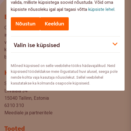
valida, milliste küpsistega soovid nõustuda. Võid oma
küpsiste nõusoleku igal ajal tagasi võtta
küpsiste lehel
.
Blogi
Nõustun
Keeldun
Oled Swedbanki blogi lehel, kus pakume lugejaile huvitavat
infot ja kasulikke nõuandeid, et saaksite teha kaalutud
valikuid oma rahaasjade korraldamisel. Ootame väga teie
Valin ise küpsised
küsimusi, ettepanekuid ja arvamusi, millistel teemadel siit
blogist lugeda sooviksite: meedia@swedbank.ee.
Mõned küpsised on selle veebilehe tööks hädavajalikud. Neid
Kontakt
küpsiseid töödeldakse meie õigustatud huvi alusel, seega pole
nende kohta vaja kasutaja nõusolekut. Sellel veebilehel
Swedbank AS
kasutatakse ka kolmanda osapoole küpsiseid.
Liivalaia 34
15040 Tallinn, Estonia
6310 310
Meediale ja partneritele
Tooted