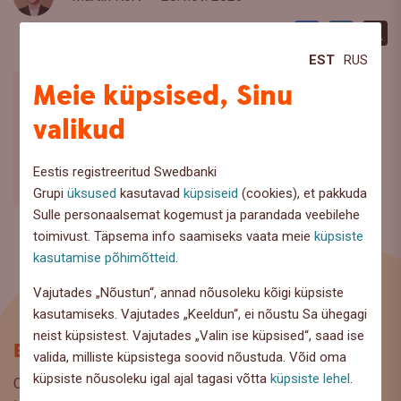
Facebook
LinkedI
X
EST
RUS
Meie küpsised, Sinu
valikud
Eestis registreeritud Swedbanki
Grupi
üksused
kasutavad
küpsiseid
(cookies), et pakkuda
Sulle personaalsemat kogemust ja parandada veebilehe
toimivust. Täpsema info saamiseks vaata meie
küpsiste
kasutamise põhimõtteid
.
Vajutades „Nõustun“, annad nõusoleku kõigi küpsiste
kasutamiseks. Vajutades „Keeldun“, ei nõustu Sa ühegagi
neist küpsistest. Vajutades „Valin ise küpsised“, saad ise
Blogi
valida, milliste küpsistega soovid nõustuda. Võid oma
küpsiste nõusoleku igal ajal tagasi võtta
küpsiste lehel
.
Oled Swedbanki blogi lehel, kus pakume lugejaile huvitavat