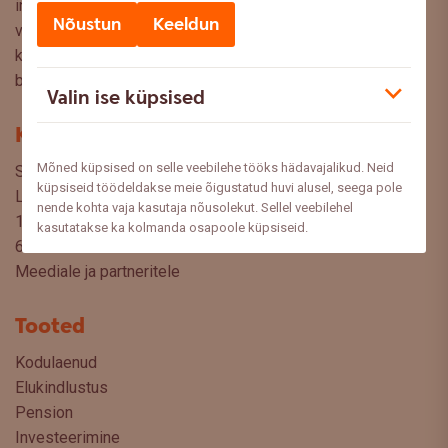
infot ja kasulikke nõuandeid, et saaksite teha kaalutud
Nõustun
Keeldun
valikuid oma rahaasjade korraldamisel. Ootame väga teie
küsimusi, ettepanekuid ja arvamusi, millistel teemadel siit
blogist lugeda sooviksite: meedia@swedbank.ee.
Valin ise küpsised
Kontakt
Mõned küpsised on selle veebilehe tööks hädavajalikud. Neid
Swedbank AS
küpsiseid töödeldakse meie õigustatud huvi alusel, seega pole
Liivalaia 34
nende kohta vaja kasutaja nõusolekut. Sellel veebilehel
15040 Tallinn, Estonia
kasutatakse ka kolmanda osapoole küpsiseid.
6310 310
Meediale ja partneritele
Tooted
Kodulaenud
Elukindlustus
Pension
Investeerimine