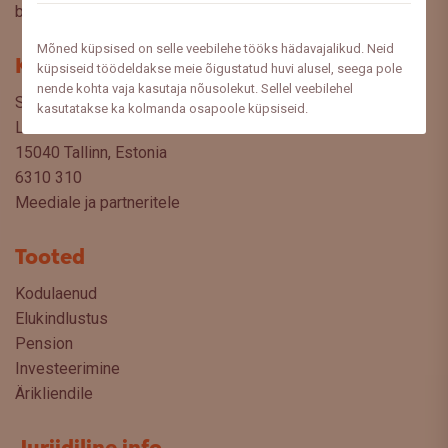
blogist lugeda sooviksite: meedia@swedbank.ee.
Mõned küpsised on selle veebilehe tööks hädavajalikud. Neid
Kontakt
küpsiseid töödeldakse meie õigustatud huvi alusel, seega pole
nende kohta vaja kasutaja nõusolekut. Sellel veebilehel
Swedbank AS
kasutatakse ka kolmanda osapoole küpsiseid.
Liivalaia 34
15040 Tallinn, Estonia
6310 310
Meediale ja partneritele
Tooted
Kodulaenud
Elukindlustus
Pension
Investeerimine
Ärikliendile