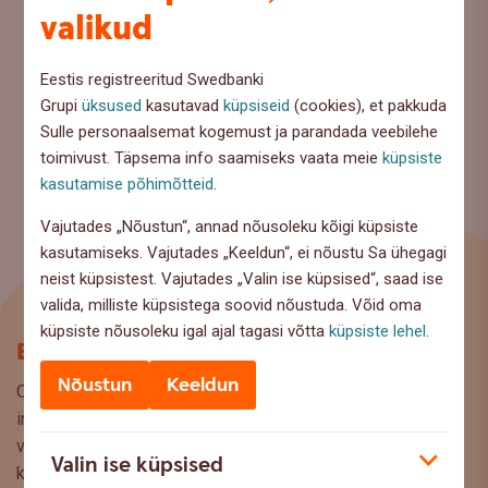
valikud
Eestis registreeritud Swedbanki
Grupi
üksused
kasutavad
küpsiseid
(cookies), et pakkuda
Sulle personaalsemat kogemust ja parandada veebilehe
toimivust. Täpsema info saamiseks vaata meie
küpsiste
kasutamise põhimõtteid
.
Vajutades „Nõustun“, annad nõusoleku kõigi küpsiste
kasutamiseks. Vajutades „Keeldun“, ei nõustu Sa ühegagi
neist küpsistest. Vajutades „Valin ise küpsised“, saad ise
valida, milliste küpsistega soovid nõustuda. Võid oma
küpsiste nõusoleku igal ajal tagasi võtta
küpsiste lehel
.
Blogi
Nõustun
Keeldun
Oled Swedbanki blogi lehel, kus pakume lugejaile huvitavat
infot ja kasulikke nõuandeid, et saaksite teha kaalutud
valikuid oma rahaasjade korraldamisel. Ootame väga teie
Valin ise küpsised
küsimusi, ettepanekuid ja arvamusi, millistel teemadel siit