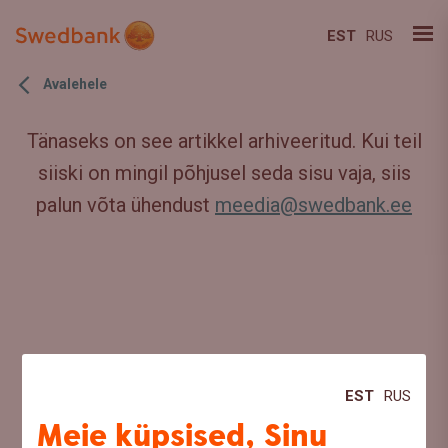
EST
RUS
Avalehele
Tänaseks on see artikkel arhiveeritud. Kui teil
siiski on mingil põhjusel seda sisu vaja, siis
palun võta ühendust
meedia@swedbank.ee
EST
RUS
Meie küpsised, Sinu