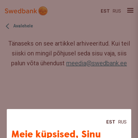
EST
RUS
Avalehele
Tänaseks on see artikkel arhiveeritud. Kui teil
siiski on mingil põhjusel seda sisu vaja, siis
palun võta ühendust
meedia@swedbank.ee
EST
RUS
Meie küpsised, Sinu