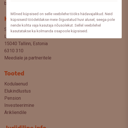
blogist lugeda sooviksite: meedia@swedbank.ee.
Mõned küpsised on selle veebilehe tööks hädavajalikud. Neid
Kontakt
küpsiseid töödeldakse meie õigustatud huvi alusel, seega pole
nende kohta vaja kasutaja nõusolekut. Sellel veebilehel
Swedbank AS
kasutatakse ka kolmanda osapoole küpsiseid.
Liivalaia 34
15040 Tallinn, Estonia
6310 310
Meediale ja partneritele
Tooted
Kodulaenud
Elukindlustus
Pension
Investeerimine
Ärikliendile