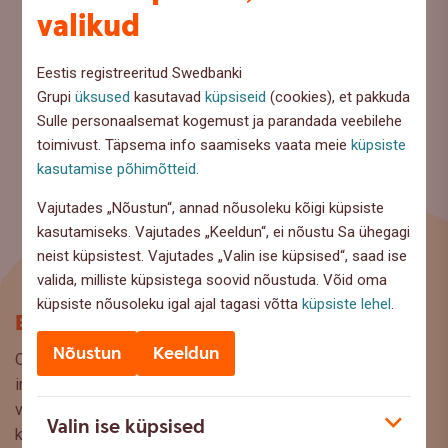
valikud
Eestis registreeritud Swedbanki
Grupi
üksused
kasutavad
küpsiseid
(cookies), et pakkuda
Sulle personaalsemat kogemust ja parandada veebilehe
toimivust. Täpsema info saamiseks vaata meie
küpsiste
kasutamise põhimõtteid
.
Vajutades „Nõustun“, annad nõusoleku kõigi küpsiste
kasutamiseks. Vajutades „Keeldun“, ei nõustu Sa ühegagi
neist küpsistest. Vajutades „Valin ise küpsised“, saad ise
valida, milliste küpsistega soovid nõustuda. Võid oma
küpsiste nõusoleku igal ajal tagasi võtta
küpsiste lehel
.
Blogi
Nõustun
Keeldun
Oled Swedbanki blogi lehel, kus pakume lugejaile huvitavat
infot ja kasulikke nõuandeid, et saaksite teha kaalutud
valikuid oma rahaasjade korraldamisel. Ootame väga teie
Valin ise küpsised
küsimusi, ettepanekuid ja arvamusi, millistel teemadel siit