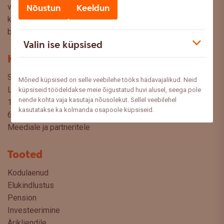
valikuid oma rahaasjade korraldamisel. Ootame väga teie
Nõustun
Keeldun
küsimusi, ettepanekuid ja arvamusi, millistel teemadel siit
blogist lugeda sooviksite: meedia@swedbank.ee.
Valin ise küpsised
Kontakt
Swedbank AS
Mõned küpsised on selle veebilehe tööks hädavajalikud. Neid
Liivalaia 34
küpsiseid töödeldakse meie õigustatud huvi alusel, seega pole
nende kohta vaja kasutaja nõusolekut. Sellel veebilehel
15040 Tallinn, Estonia
kasutatakse ka kolmanda osapoole küpsiseid.
6310 310
Meediale ja partneritele
Tooted
Kodulaenud
Elukindlustus
Pension
Investeerimine
Ärikliendile