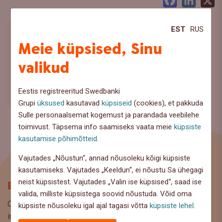
Facebook
LinkedI
X
EST
RUS
Meie küpsised, Sinu
valikud
Eestis registreeritud Swedbanki
Grupi
üksused
kasutavad
küpsiseid
(cookies), et pakkuda
Sulle personaalsemat kogemust ja parandada veebilehe
toimivust. Täpsema info saamiseks vaata meie
küpsiste
kasutamise põhimõtteid
.
Vajutades „Nõustun“, annad nõusoleku kõigi küpsiste
kasutamiseks. Vajutades „Keeldun“, ei nõustu Sa ühegagi
neist küpsistest. Vajutades „Valin ise küpsised“, saad ise
Blogi
valida, milliste küpsistega soovid nõustuda. Võid oma
Oled Swedbanki blogi lehel, kus pakume lugejaile huvitavat
küpsiste nõusoleku igal ajal tagasi võtta
küpsiste lehel
.
infot ja kasulikke nõuandeid, et saaksite teha kaalutud