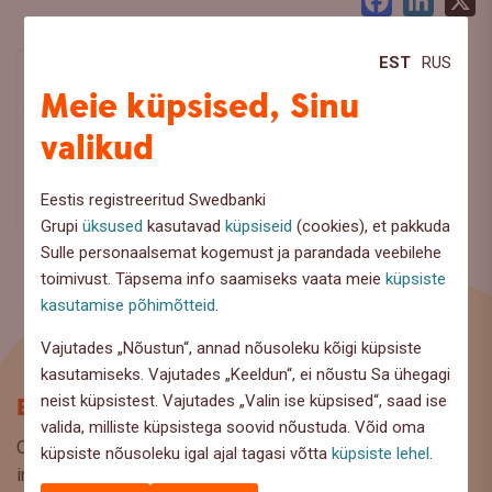
Facebook
LinkedI
X
EST
RUS
Meie küpsised, Sinu
valikud
Eestis registreeritud Swedbanki
Grupi
üksused
kasutavad
küpsiseid
(cookies), et pakkuda
Sulle personaalsemat kogemust ja parandada veebilehe
toimivust. Täpsema info saamiseks vaata meie
küpsiste
kasutamise põhimõtteid
.
Vajutades „Nõustun“, annad nõusoleku kõigi küpsiste
kasutamiseks. Vajutades „Keeldun“, ei nõustu Sa ühegagi
neist küpsistest. Vajutades „Valin ise küpsised“, saad ise
Blogi
valida, milliste küpsistega soovid nõustuda. Võid oma
Oled Swedbanki blogi lehel, kus pakume lugejaile huvitavat
küpsiste nõusoleku igal ajal tagasi võtta
küpsiste lehel
.
infot ja kasulikke nõuandeid, et saaksite teha kaalutud