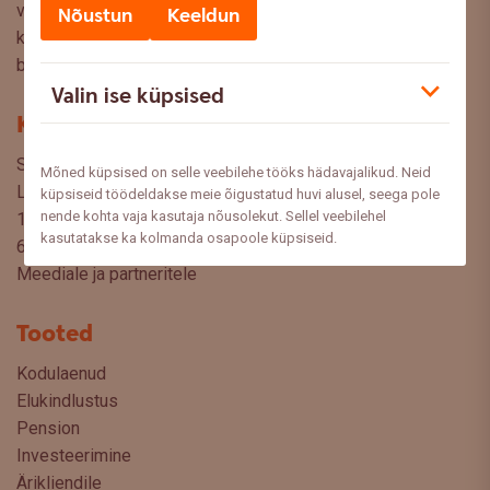
valikuid oma rahaasjade korraldamisel. Ootame väga teie
Nõustun
Keeldun
küsimusi, ettepanekuid ja arvamusi, millistel teemadel siit
blogist lugeda sooviksite: meedia@swedbank.ee.
Valin ise küpsised
Kontakt
Swedbank AS
Mõned küpsised on selle veebilehe tööks hädavajalikud. Neid
Liivalaia 34
küpsiseid töödeldakse meie õigustatud huvi alusel, seega pole
nende kohta vaja kasutaja nõusolekut. Sellel veebilehel
15040 Tallinn, Estonia
kasutatakse ka kolmanda osapoole küpsiseid.
6310 310
Meediale ja partneritele
Tooted
Kodulaenud
Elukindlustus
Pension
Investeerimine
Ärikliendile