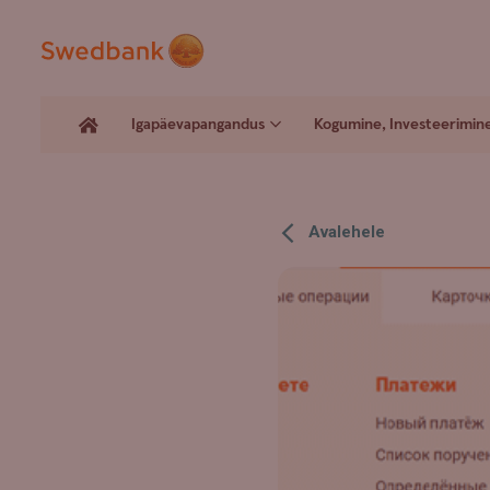
Igapäevapangandus
Kogumine, Investeerimin
Avalehele