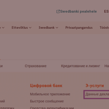
Swedbanki pealehele
ES
e
Ettevõtlus
Swedbank
Privaatpangandus
Tööst