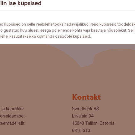
lin ise küpsised
d küpsised on selle veebilehe tööks hädavajalikud. Neid küpsiseid töödelda
õigustatud huvi alusel, seega pole nende kohta vaja kasutaja nõusolekut. Sell
ilehel kasutatakse ka kolmanda osapoole küpsiseid.
Kontakt
 ja kasulikke
Swedbank AS
orraldamisel.
Liivalaia 34
teemadel siit
15040 Tallinn, Estonia
6310 310