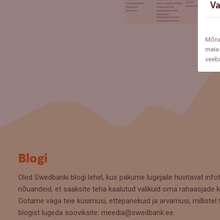
Va
Mõne
meie 
veeb
Blogi
Oled Swedbanki blogi lehel, kus pakume lugejaile huvitavat infot
nõuandeid, et saaksite teha kaalutud valikuid oma rahaasjade k
Ootame väga teie küsimusi, ettepanekuid ja arvamusi, millistel 
blogist lugeda sooviksite: meedia@swedbank.ee.