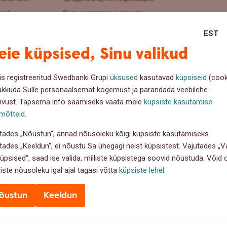
EST
ie küpsised, Sinu valikud
is registreeritud Swedbanki Grupi
üksused
kasutavad
küpsiseid
(cook
akkuda Sulle personaalsemat kogemust ja parandada veebilehe
ivust. Täpsema info saamiseks vaata meie
küpsiste kasutamise
mõtteid
.
port_01_RU
tades „Nõustun“, annad nõusoleku kõigi küpsiste kasutamiseks.
tades „Keeldun“, ei nõustu Sa ühegagi neist küpsistest. Vajutades „Va
küpsised“, saad ise valida, milliste küpsistega soovid nõustuda. Võid
jaan 2026
iste nõusoleku igal ajal tagasi võtta
küpsiste lehel
.
õustun
Keeldun