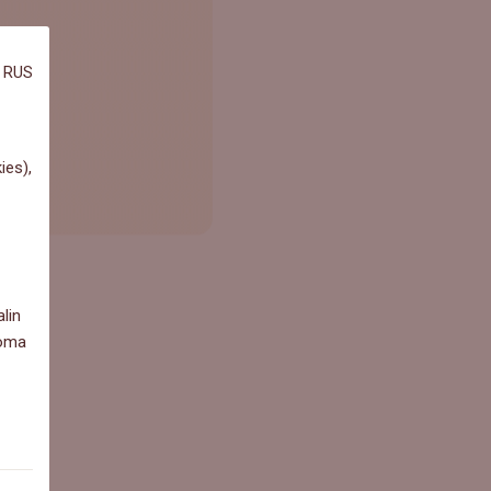
RUS
ies),
lin
 oma