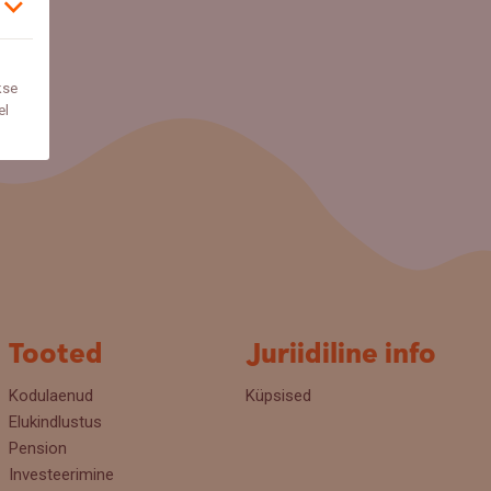
kse
el
Tooted
Juriidiline info
Kodulaenud
Küpsised
Elukindlustus
Pension
Investeerimine