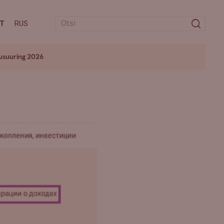
T
RUS
usuuring 2026