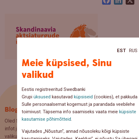
Facebook
LinkedI
X
EST
RUS
Meie küpsised, Sinu
valikud
Eestis registreeritud Swedbanki
Grupi
üksused
kasutavad
küpsiseid
(cookies), et pakkuda
Sulle personaalsemat kogemust ja parandada veebilehe
Blogi
toimivust. Täpsema info saamiseks vaata meie
küpsiste
kasutamise põhimõtteid
.
Oled Swedbanki blogi lehel, kus pakume lugejaile huvitavat
infot ja kasulikke nõuandeid, et saaksite teha kaalutud
Vajutades „Nõustun“, annad nõusoleku kõigi küpsiste
valikuid oma rahaasjade korraldamisel. Ootame väga teie
kasutamiseks. Vajutades „Keeldun“, ei nõustu Sa ühegagi