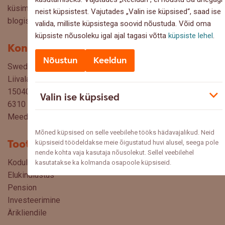
küsimusi, ettepanekuid ja arvamusi, millistel teemadel siit
neist küpsistest. Vajutades „Valin ise küpsised“, saad ise
blogist lugeda sooviksite: meedia@swedbank.ee.
valida, milliste küpsistega soovid nõustuda. Võid oma
küpsiste nõusoleku igal ajal tagasi võtta
küpsiste lehel
.
Kontakt
Nõustun
Keeldun
Swedbank AS
Liivalaia 34
15040 Tallinn, Estonia
Valin ise küpsised
6310 310
Meediale ja partneritele
Mõned küpsised on selle veebilehe tööks hädavajalikud. Neid
Tooted
küpsiseid töödeldakse meie õigustatud huvi alusel, seega pole
nende kohta vaja kasutaja nõusolekut. Sellel veebilehel
Kodulaenud
kasutatakse ka kolmanda osapoole küpsiseid.
Elukindlustus
Pension
Investeerimine
Ärikliendile