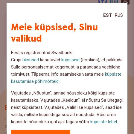
Facebook
LinkedI
X
EST
RUS
Meie küpsised, Sinu
valikud
Eestis registreeritud Swedbanki
Grupi
üksused
kasutavad
küpsiseid
(cookies), et pakkuda
Sulle personaalsemat kogemust ja parandada veebilehe
toimivust. Täpsema info saamiseks vaata meie
küpsiste
kasutamise põhimõtteid
.
Vajutades „Nõustun“, annad nõusoleku kõigi küpsiste
kasutamiseks. Vajutades „Keeldun“, ei nõustu Sa ühegagi
Blogi
neist küpsistest. Vajutades „Valin ise küpsised“, saad ise
valida, milliste küpsistega soovid nõustuda. Võid oma
Oled Swedbanki blogi lehel, kus pakume lugejaile huvitavat
küpsiste nõusoleku igal ajal tagasi võtta
küpsiste lehel
.
infot ja kasulikke nõuandeid, et saaksite teha kaalutud
valikuid oma rahaasjade korraldamisel. Ootame väga teie