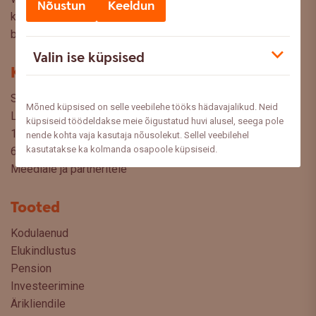
Nõustun
Keeldun
küsimusi, ettepanekuid ja arvamusi, millistel teemadel siit
blogist lugeda sooviksite: meedia@swedbank.ee.
Valin ise küpsised
Kontakt
Swedbank AS
Mõned küpsised on selle veebilehe tööks hädavajalikud. Neid
Liivalaia 34
küpsiseid töödeldakse meie õigustatud huvi alusel, seega pole
15040 Tallinn, Estonia
nende kohta vaja kasutaja nõusolekut. Sellel veebilehel
kasutatakse ka kolmanda osapoole küpsiseid.
6310 310
Meediale ja partneritele
Tooted
Kodulaenud
Elukindlustus
Pension
Investeerimine
Ärikliendile