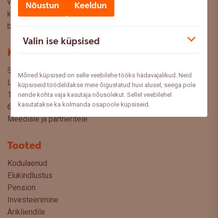
valikuid oma rahaasjade korraldamisel. Ootame väga teie
Nõustun
Keeldun
küsimusi, ettepanekuid ja arvamusi, millistel teemadel siit
blogist lugeda sooviksite: meedia@swedbank.ee.
Valin ise küpsised
Kontakt
Swedbank AS
Mõned küpsised on selle veebilehe tööks hädavajalikud. Neid
Liivalaia 34
küpsiseid töödeldakse meie õigustatud huvi alusel, seega pole
15040 Tallinn, Estonia
nende kohta vaja kasutaja nõusolekut. Sellel veebilehel
kasutatakse ka kolmanda osapoole küpsiseid.
6310 310
Meediale ja partneritele
Tooted
Kodulaenud
Elukindlustus
Pension
Investeerimine
Ärikliendile