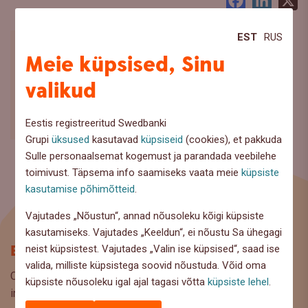
Facebook
LinkedI
X
EST
RUS
Meie küpsised, Sinu
valikud
Eestis registreeritud Swedbanki
Grupi
üksused
kasutavad
küpsiseid
(cookies), et pakkuda
Sulle personaalsemat kogemust ja parandada veebilehe
toimivust. Täpsema info saamiseks vaata meie
küpsiste
kasutamise põhimõtteid
.
Vajutades „Nõustun“, annad nõusoleku kõigi küpsiste
kasutamiseks. Vajutades „Keeldun“, ei nõustu Sa ühegagi
Blogi
neist küpsistest. Vajutades „Valin ise küpsised“, saad ise
valida, milliste küpsistega soovid nõustuda. Võid oma
Oled Swedbanki blogi lehel, kus pakume lugejaile huvitavat
küpsiste nõusoleku igal ajal tagasi võtta
küpsiste lehel
.
infot ja kasulikke nõuandeid, et saaksite teha kaalutud