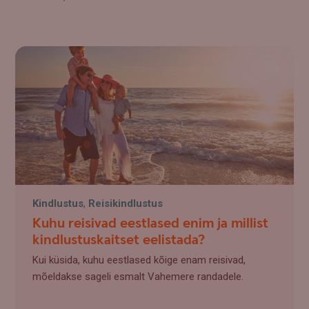
Kindlustus
,
Reisikindlustus
Kuhu reisivad eestlased enim ja millist
kindlustuskaitset eelistada?
Kui küsida, kuhu eestlased kõige enam reisivad,
mõeldakse sageli esmalt Vahemere randadele.