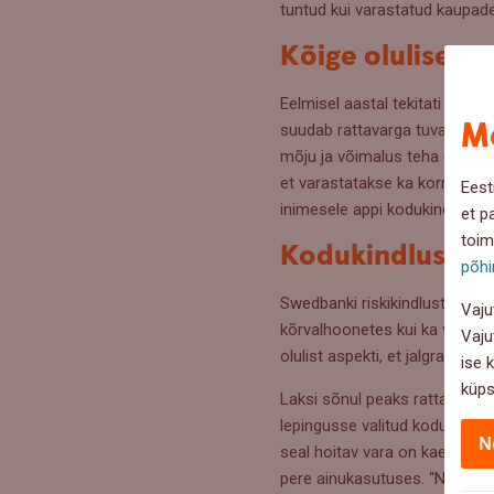
tuntud kui varastatud kaupade
Kõige olulisem 
Eelmisel aastal tekitati inime
Me
suudab rattavarga tuvastada v
mõju ja võimalus teha ennetav
et varastatakse ka korralikult 
Eest
inimesele appi kodukindlustus,
et p
toim
Kodukindlustus 
põhi
Swedbanki riskikindlustuse v
Vaju
kõrvalhoonetes kui ka väljas
Vaju
olulist aspekti, et jalgratas s
ise 
küps
Laksi sõnul peaks rattaomani
lepingusse valitud koduse var
N
seal hoitav vara on kaetud 25
pere ainukasutuses. “Näiteks,