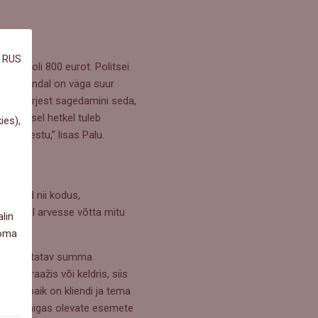
RUS
kahju oli 800 eurot. Politsei
anikul endal on väga suur
näeme järjest sagedamini seda,
t. Sellisel hetkel tuleb
ies),
ei õnnestu,” lisas Palu.
esemed nii kodus,
alimisel arvesse võtta mitu
lin
 oma
lne hüvitatav summa
, garaažis või keldris, siis
i panipaik on kliendi ja tema
on panipaigas olevate esemete