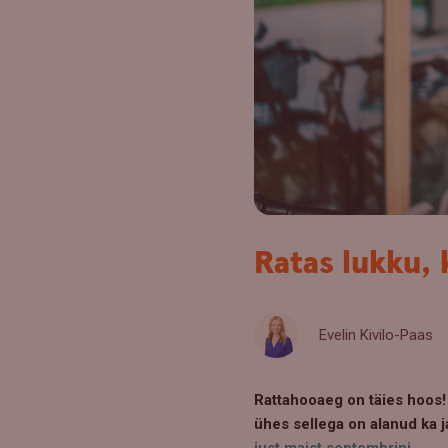
Ratas lukku, 
Evelin Kivilo-Paas
Rattahooaeg on täies hoos! 
ühes sellega on alanud ka 
just maist septembrini.