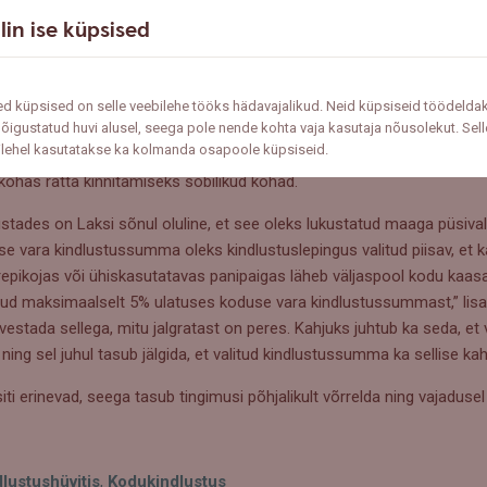
rot. Kuna panipaigas hoitakse tõenäoliselt ka teisi esemeid peale jal
lin ise küpsised
evate esemete taassoetamise väärtus ning seejärel hinnata, kas on v
kis Laks.
e rattaid avalikest kohtadest
d küpsised on selle veebilehe tööks hädavajalikud. Neid küpsiseid töödelda
õigustatud huvi alusel, seega pole nende kohta vaja kasutaja nõusolekut. Sell
ilehel kasutatakse ka kolmanda osapoole küpsiseid.
nakse politsei andmetel toime avatud ruumis, milleks on avalikud ra
kohas ratta kinnitamiseks sobilikud kohad.
ustades on Laksi sõnul oluline, et see oleks lukustatud maaga püsival
se vara kindlustussumma oleks kindlustuslepingus valitud piisav, et k
repikojas või ühiskasutatavas panipaigas läheb väljaspool kodu kaas
tatud maksimaalselt 5% ulatuses koduse vara kindlustussummast,” lis
estada sellega, mitu jalgratast on peres. Kahjuks juhtub ka seda, et
ning sel juhul tasub jälgida, et valitud kindlustussumma ka sellise kah
ti erinevad, seega tasub tingimusi põhjalikult võrrelda ning vajaduse
lustushüvitis
,
Kodukindlustus