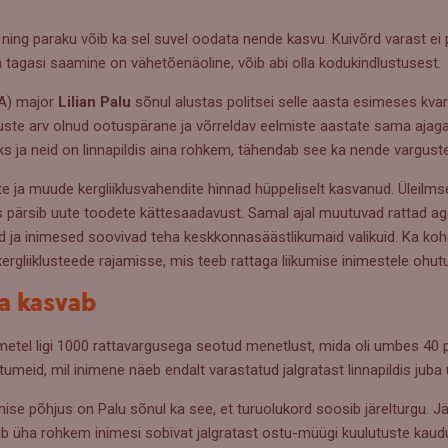
ng paraku võib ka sel suvel oodata nende kasvu. Kuivõrd varast ei p
ta tagasi saamine on vähetõenäoline, võib abi olla kodukindlustusest.
PPA) major
Lilian Palu
sõnul alustas politsei selle aasta esimeses kvar
uste arv olnud ootuspärane ja võrreldav eelmiste aastate sama ajaga
a neid on linnapildis aina rohkem, tähendab see ka nende varguste k
te ja muude kergliiklusvahendite hinnad hüppeliselt kasvanud. Üleil
s pärsib uute toodete kättesaadavust. Samal ajal muutuvad rattad a
ad ja inimesed soovivad teha keskkonnasäästlikumaid valikuid. Ka ko
kergliiklusteede rajamisse, mis teeb rattaga liikumise inimestele oh
a kasvab
etel ligi 1000 rattavargusega seotud menetlust, mida oli umbes 40 p
tumeid, mil inimene näeb endalt varastatud jalgratast linnapildis jub
se põhjus on Palu sõnul ka see, et turuolukord soosib järelturgu. Jär
 üha rohkem inimesi sobivat jalgratast ostu-müügi kuulutuste kaudu