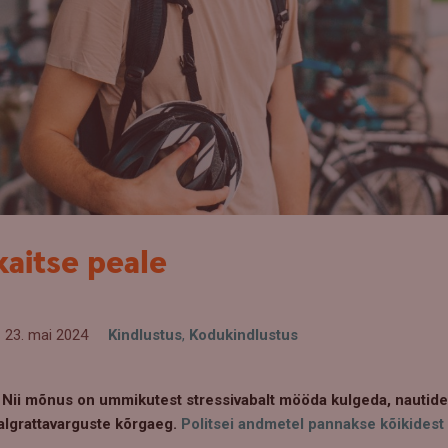
kaitse peale
23. mai 2024
Kindlustus
,
Kodukindlustus
Nii mõnus on ummikutest stressivabalt mööda kulgeda, nautides 
jalgrattavarguste kõrgaeg.
Politsei andmetel pannakse kõikidest