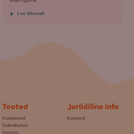
edasi õppima.
Loe lähemalt
Tooted
Juriidiline info
Kodulaenud
Küpsised
Elukindlustus
Pension