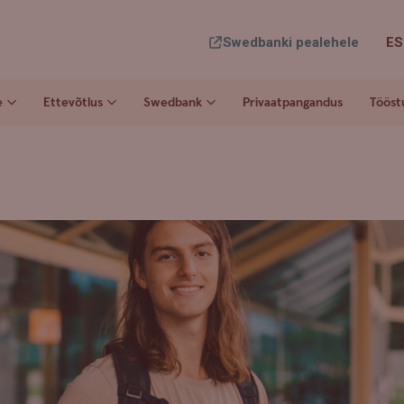
Swedbanki pealehele
ES
e
Ettevõtlus
Swedbank
Privaatpangandus
Tööst