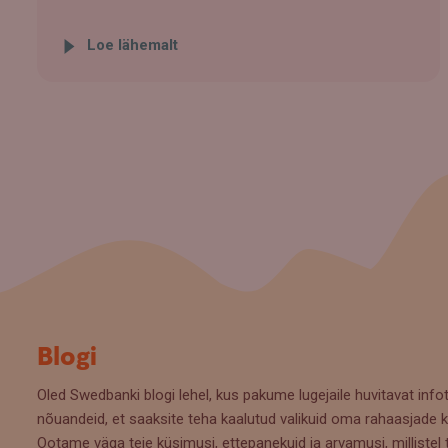
Loe lähemalt
Blogi
Oled Swedbanki blogi lehel, kus pakume lugejaile huvitavat infot
nõuandeid, et saaksite teha kaalutud valikuid oma rahaasjade k
Ootame väga teie küsimusi, ettepanekuid ja arvamusi, millistel 