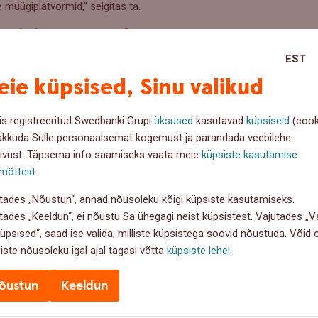
 müügiplatvormid,” selgitas ta.
on inimeste enda ennetustöö
EST
stele rattavargustega seoses kahju kokku ligi 850 000 eurot. Keskmine 
ie küpsised, Sinu valikud
ähem kui kümnendikul juhtumitest. „Tegu on varguse liigiga, kus om
aid tegevusi, et ta varguse ohvriks ei langeks,” ütles Palu. “Paraku 
lukustatud rattaid nii avalikust ruumist kui ka panipaikadest ja keldrites
is registreeritud Swedbanki Grupi
üksused
kasutavad
küpsiseid
(cook
 mille abil on võimalik vähemalt raha tagasi saada, kui varast tabada 
akkuda Sulle personaalsemat kogemust ja parandada veebilehe
ivust. Täpsema info saamiseks vaata meie
küpsiste kasutamise
aitab varguse korral
mõtteid
.
aldkonnajuhi
Liina Laksi
sõnul katab kodukindlustuse varakindlustus 
tades „Nõustun“, annad nõusoleku kõigi küpsiste kasutamiseks.
pool kodu üle Eesti. Seejuures tuleks koduse vara kindlustussumma v
tades „Keeldun“, ei nõustu Sa ühegagi neist küpsistest. Vajutades „Va
aaks kindlustatud.
küpsised“, saad ise valida, milliste küpsistega soovid nõustuda. Võid
iste nõusoleku igal ajal tagasi võtta
küpsiste lehel
.
k arvestama, et kui ratas asub eluhoones või korteris, on maksimaa
a kindlustussumma. “Kui aga ratast hoiustatakse panipaigas, abihoones
õustun
Keeldun
% koduse vara kindlustussummast,” selgitab Laks. See kehtib juhul, ku
 kui 2-toalise korteri koduse vara kaitseks on valitud 15 000 eurot, 