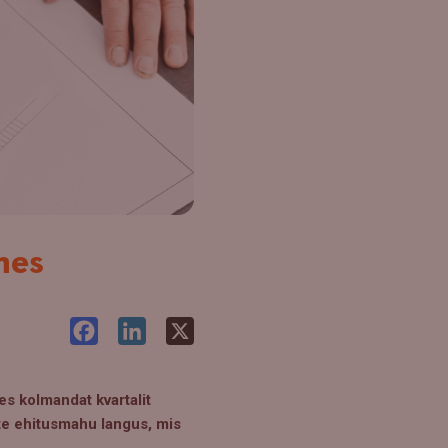
nes
Facebook
LinkedIn
X
es kolmandat kvartalit
ete ehitusmahu langus, mis