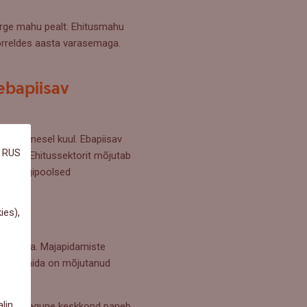
rge mahu pealt. Ehitusmahu
õrreldes aasta varasemaga.
ebapiisav
asta esimesel kuul. Ebapiisav
RUS
uriks. Ehitussektorit mõjutab
um. Riigipoolsed
ies),
tatagusega. Majapidamiste
hasus, mida on mõjutanud
lin
anud, praegune keskkond paneb