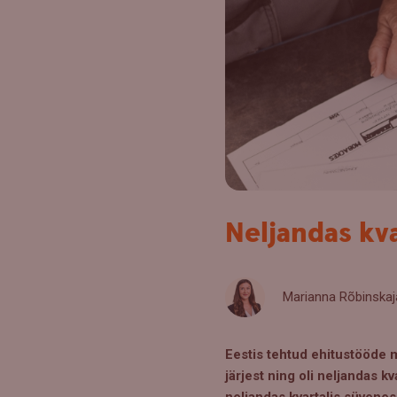
Neljandas kv
Marianna Rõbinskaj
Eestis tehtud ehitustööde m
järjest ning oli neljandas
neljandas kvartalis süvenes 