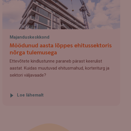
Majanduskeskkond
Möödunud aasta lõppes ehitussektoris
nõrga tulemusega
Ettevõtete kindlustunne paraneb pärast keerulist
aastat. Kuidas muutuvad ehitusmahud, korteriturg ja
sektori väljavaade?
Loe lähemalt