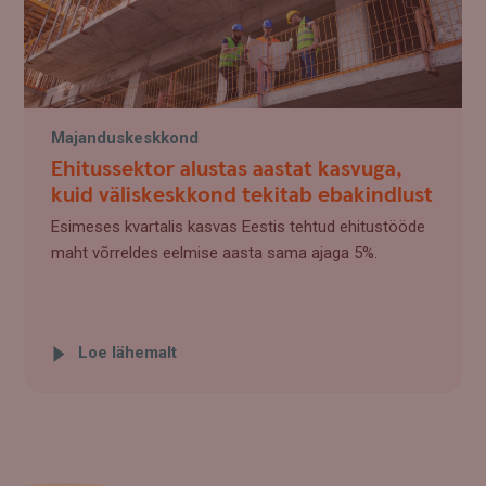
Majanduskeskkond
Ehitussektor alustas aastat kasvuga,
kuid väliskeskkond tekitab ebakindlust
Esimeses kvartalis kasvas Eestis tehtud ehitustööde
maht võrreldes eelmise aasta sama ajaga 5%.
Loe lähemalt