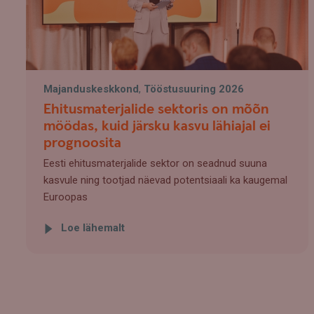
Majanduskeskkond
,
Tööstusuuring 2026
Ehitusmaterjalide sektoris on mõõn
möödas, kuid järsku kasvu lähiajal ei
prognoosita
Eesti ehitusmaterjalide sektor on seadnud suuna
kasvule ning tootjad näevad potentsiaali ka kaugemal
Euroopas
Loe lähemalt