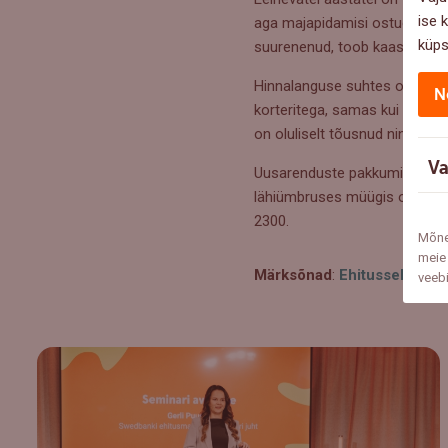
ise 
aga majapidamisi ostuotsusei
küps
suurenenud, toob kaasa ka h
Hinnalanguse suhtes on tundlik
N
korteritega, samas kui pakku
on oluliselt tõusnud ning uus
Va
Uusarenduste pakkumine neljan
lähiümbruses müügis olevate k
2300.
Mõne
meie 
Märksõnad
:
Ehitussektor
veeb