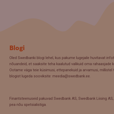
Blogi
Oled Swedbanki blogi lehel, kus pakume lugejaile huvitavat infot
nõuandeid, et saaksite teha kaalutud valikuid oma rahaasjade k
Ootame väga teie küsimusi, ettepanekuid ja arvamusi, millistel 
blogist lugeda sooviksite: meedia@swedbank.ee.
Finantsteenuseid pakuvad Swedbank AS, Swedbank Liising AS, 
pea nõu spetsialistiga.