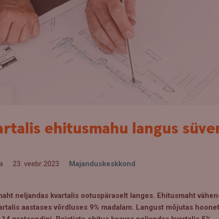
artalis ehitusmahu langus süve
a
23. veebr 2023
Majanduskeskkond
aht neljandas kvartalis ootuspäraselt langes. Ehitusmaht vähen
 kvartalis aastases võrdluses 9% madalam. Langust mõjutas hoon
14 protsendini. Rajatiste ehitus kasvas neljandas kvartalis 5%.