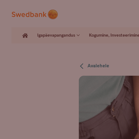
Igapäevapangandus
Kogumine, Investeerimin
Avalehele