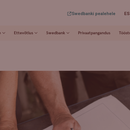
Swedbanki pealehele
ES
e
Ettevõtlus
Swedbank
Privaatpangandus
Tööst