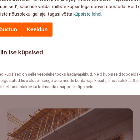
küpsised“, saad ise valida, milliste küpsistega soovid nõustuda. Võid
d paremini enda jaoks läbi mõtlema. Nõudluse vähenemine, samas k
iste nõusoleku igal ajal tagasi võtta
küpsiste lehel
.
indade languse, mis jääb Swedbanki hinnangul mõõdukaks.
um järelturul. Neljandas kvartalis oli pealinna korteriturul ligi 40% vä
õustun
Keeldun
mine on suurenenud. Uusarenduste turul on hindade langetamiseks r
i projekte on turule tulnud varasemast vähem.
lin ise küpsised
das kvartalis veidi suurenes ning osaliselt on selle taga vähenenud m
orterite arv uusarendustes oli esimesel poolaastal veidi alla 1700, te
d küpsised on selle veebilehe tööks hädavajalikud. Neid küpsiseid töödelda
õigustatud huvi alusel, seega pole nende kohta vaja kasutaja nõusolekut. Sell
ilehel kasutatakse ka kolmanda osapoole küpsiseid.