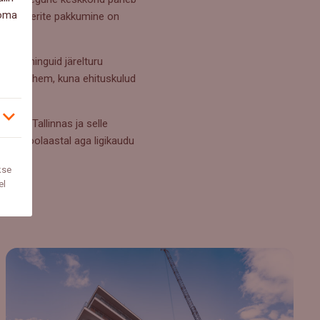
 oma
ui korterite pakkumine on
hem tehinguid järelturu
uumi vähem, kuna ehituskulud
üük. Tallinnas ja selle
isel poolaastal aga ligikaudu
kse
el