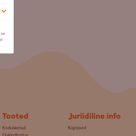
kse
el
Tooted
Juriidiline info
Kodulaenud
Küpsised
Elukindlustus