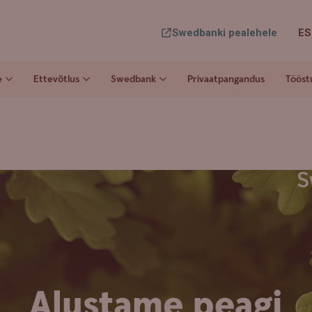
Swedbanki pealehele
ES
e
Ettevõtlus
Swedbank
Privaatpangandus
Tööst