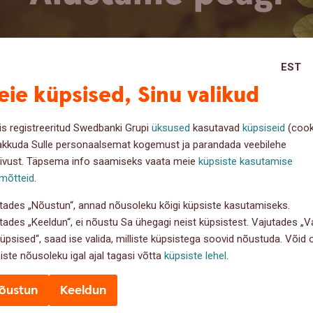
EST
ie küpsised, Sinu valikud
is registreeritud Swedbanki Grupi
üksused
kasutavad
küpsiseid
(cook
akkuda Sulle personaalsemat kogemust ja parandada veebilehe
ivust. Täpsema info saamiseks vaata meie
küpsiste kasutamise
gnoos
mõtteid
.
tades „Nõustun“, annad nõusoleku kõigi küpsiste kasutamiseks.
tades „Keeldun“, ei nõustu Sa ühegagi neist küpsistest. Vajutades „Va
. aug 2022
küpsised“, saad ise valida, milliste küpsistega soovid nõustuda. Võid
iste nõusoleku igal ajal tagasi võtta
küpsiste lehel
.
õustun
Keeldun