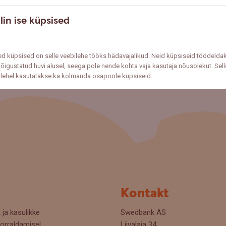
lin ise küpsised
d küpsised on selle veebilehe tööks hädavajalikud. Neid küpsiseid töödelda
õigustatud huvi alusel, seega pole nende kohta vaja kasutaja nõusolekut. Sell
ilehel kasutatakse ka kolmanda osapoole küpsiseid.
Kontakt
 ja kasulikke
Swedbank AS
orraldamisel.
Liivalaia 34