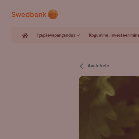
Igapäevapangandus
Kogumine, Investeerimin
Avalehele