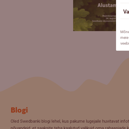
Va
Mõne
meie 
veeb
Blogi
Oled Swedbanki blogi lehel, kus pakume lugejaile huvitavat infot
nõuandeid, et saaksite teha kaalutud valikuid oma rahaasjade k