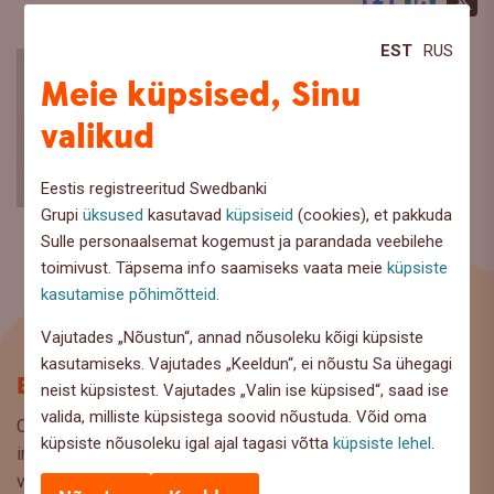
Facebook
LinkedI
X
EST
RUS
Meie küpsised, Sinu
valikud
Eestis registreeritud Swedbanki
Grupi
üksused
kasutavad
küpsiseid
(cookies), et pakkuda
Sulle personaalsemat kogemust ja parandada veebilehe
toimivust. Täpsema info saamiseks vaata meie
küpsiste
kasutamise põhimõtteid
.
Vajutades „Nõustun“, annad nõusoleku kõigi küpsiste
kasutamiseks. Vajutades „Keeldun“, ei nõustu Sa ühegagi
Blogi
neist küpsistest. Vajutades „Valin ise küpsised“, saad ise
valida, milliste küpsistega soovid nõustuda. Võid oma
Oled Swedbanki blogi lehel, kus pakume lugejaile huvitavat
küpsiste nõusoleku igal ajal tagasi võtta
küpsiste lehel
.
infot ja kasulikke nõuandeid, et saaksite teha kaalutud
valikuid oma rahaasjade korraldamisel. Ootame väga teie