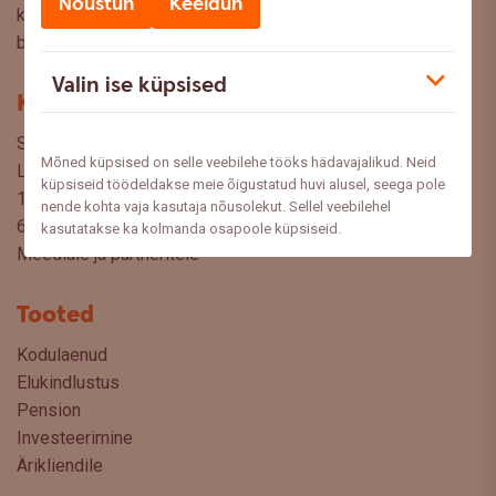
Nõustun
Keeldun
küsimusi, ettepanekuid ja arvamusi, millistel teemadel siit
blogist lugeda sooviksite: meedia@swedbank.ee.
Valin ise küpsised
Kontakt
Swedbank AS
Mõned küpsised on selle veebilehe tööks hädavajalikud. Neid
Liivalaia 34
küpsiseid töödeldakse meie õigustatud huvi alusel, seega pole
15040 Tallinn, Estonia
nende kohta vaja kasutaja nõusolekut. Sellel veebilehel
6310 310
kasutatakse ka kolmanda osapoole küpsiseid.
Meediale ja partneritele
Tooted
Kodulaenud
Elukindlustus
Pension
Investeerimine
Ärikliendile