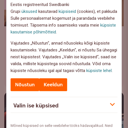
Eestis registreeritud Swedbanki
Grupi
üksused
kasutavad
küpsiseid
(cookies), et pakkuda
Sulle personaalsemat kogemust ja parandada veebilehe
toimivust. Täpsema info saamiseks vaata meie
küpsiste
kasutamise põhimõtteid
.
Investeerimine
,
Privaatpangandus
Strateegi veerg august 2026
Vajutades „Nõustun“, annad nõusoleku kõigi küpsiste
kasutamiseks. Vajutades „Keeldun“, ei nõustu Sa ühegagi
Juuli kujunes finantsturgudel kuuks, kus investorite
neist küpsistest. Vajutades „Valin ise küpsised“, saad ise
tähelepanu liikus geopoliitilistelt riskidelt tagasi
valida, milliste küpsistega soovid nõustuda. Võid oma
majanduse ...
küpsiste nõusoleku igal ajal tagasi võtta
küpsiste lehel
.
Loe lähemalt
Nõustun
Keeldun
Valin ise küpsised
Mõned küpsised on selle veebilehe tööks hädavajalikud. Neid