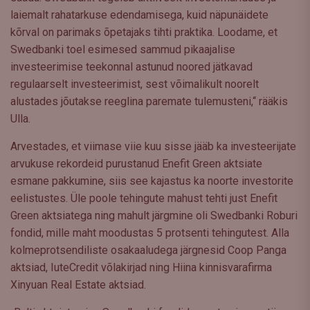
laiemalt rahatarkuse edendamisega, kuid näpunäidete
kõrval on parimaks õpetajaks tihti praktika. Loodame, et
Swedbanki toel esimesed sammud pikaajalise
investeerimise teekonnal astunud noored jätkavad
regulaarselt investeerimist, sest võimalikult noorelt
alustades jõutakse reeglina paremate tulemusteni,“ rääkis
Ulla.
Arvestades, et viimase viie kuu sisse jääb ka investeerijate
arvukuse rekordeid purustanud Enefit Green aktsiate
esmane pakkumine, siis see kajastus ka noorte investorite
eelistustes. Üle poole tehingute mahust tehti just Enefit
Green aktsiatega ning mahult järgmine oli Swedbanki Roburi
fondid, mille maht moodustas 5 protsenti tehingutest. Alla
kolmeprotsendiliste osakaaludega järgnesid Coop Panga
aktsiad, IuteCredit võlakirjad ning Hiina kinnisvarafirma
Xinyuan Real Estate aktsiad.