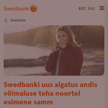
EST
RUS
Avalehele
Swedbanki uus algatus andis
võimaluse teha noortel
esimene samm