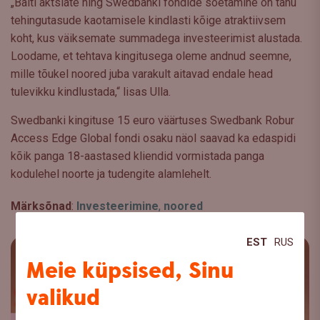
„Balti aktsiate ning Swedbanki fondide soetamine on tänu
tehingutasude kaotamisele kindlasti kõige atraktiivsem
koht, kus väiksemate summadega investeerimist alustada.
Loodame, et tehtava kingitusega oleme andnud seemne,
mille tõukel noored juba varakult aitavad endale head
tulevikku kindlustada,“ lisas Ulla.
Swedbanki kingituse 15 euro väärtuses Swedbank Robur
Access Edge Global fondi osaku näol saavad ka edaspidi
kõik panga 18-aastased kliendid vormistada panga
kodulehel noorte ja tudengite alamlehelt.
Märksõnad
:
Investeerimine
,
noored
EST
RUS
Meie küpsised, Sinu
valikud