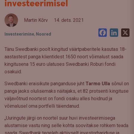
investeerimisel
Martin Kõrv
14. dets. 2021
Facebook
LinkedI
X
Investeerimine
,
Noored
Tänu Swedbanki poolt kingitud väärtpaberitele kasutas 18-
aastastest panga klientidest 1650 noort võimalust saada
kingitusena 15 euro ulatuses Swedbanki Roburi fondi
osakuid.
Swedbanki eraisikute panganduse juht
Tarmo Ulla
sõnul on
panga jaoks olulisemaks näitajaks, et 82 protsenti kingituse
väljavõtnud noortest on fondi osaku alles hoidnud ja
võimalusel oma portfelli täiendanud.
„Uuringute järgi on noortel suur huvi investeerimisega
alustamise vastu ning selle kohta soovitakse rohkem teada
saada. Swedbank tegeleb aktiivselt investorhariduse ja