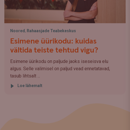
Noored
,
Rahaasjade Teabekeskus
Esimene üürikodu: kuidas
vältida teiste tehtud vigu?
Esimene üürikodu on paljude jaoks iseseisva elu
algus. Selle valimisel on paljud vead ennetatavad,
tasub lihtsalt ...
Loe lähemalt