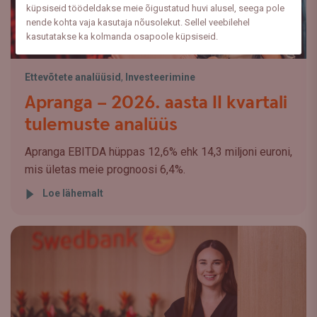
küpsiseid töödeldakse meie õigustatud huvi alusel, seega pole
nende kohta vaja kasutaja nõusolekut. Sellel veebilehel
kasutatakse ka kolmanda osapoole küpsiseid.
Ettevõtete analüüsid
,
Investeerimine
Apranga – 2026. aasta II kvartali
tulemuste analüüs
Apranga EBITDA hüppas 12,6% ehk 14,3 miljoni euroni,
mis ületas meie prognoosi 6,4%.
Loe lähemalt