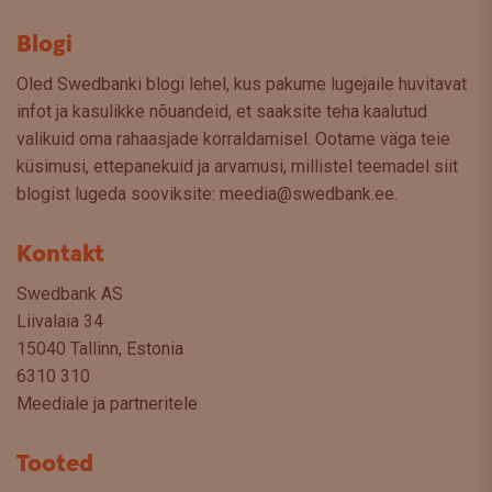
Blogi
Oled Swedbanki blogi lehel, kus pakume lugejaile huvitavat
infot ja kasulikke nõuandeid, et saaksite teha kaalutud
valikuid oma rahaasjade korraldamisel. Ootame väga teie
küsimusi, ettepanekuid ja arvamusi, millistel teemadel siit
blogist lugeda sooviksite: meedia@swedbank.ee.
Kontakt
Swedbank AS
Liivalaia 34
15040 Tallinn, Estonia
6310 310
Meediale ja partneritele
Tooted