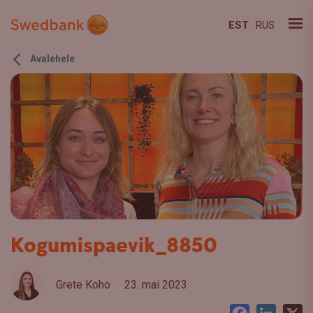
EST
RUS
Avalehele
Kogumispaevik_8850
Grete Koho
23. mai 2023