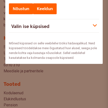
Oled Swedbanki blogi lehel, kus pakume lugejaile huvitavat
infot ja kasulikke nõuandeid, et saaksite teha kaalutud
Nõustun
Keeldun
valikuid oma rahaasjade korraldamisel. Ootame väga teie
küsimusi, ettepanekuid ja arvamusi, millistel teemadel siit
blogist lugeda sooviksite: meedia@swedbank.ee.
Valin ise küpsised
Kontakt
Mõned küpsised on selle veebilehe tööks hädavajalikud. Neid
Swedbank AS
küpsiseid töödeldakse meie õigustatud huvi alusel, seega pole
Liivalaia 34
nende kohta vaja kasutaja nõusolekut. Sellel veebilehel
kasutatakse ka kolmanda osapoole küpsiseid.
15040 Tallinn, Estonia
6310 310
Meediale ja partneritele
Tooted
Kodulaenud
Elukindlustus
Pension