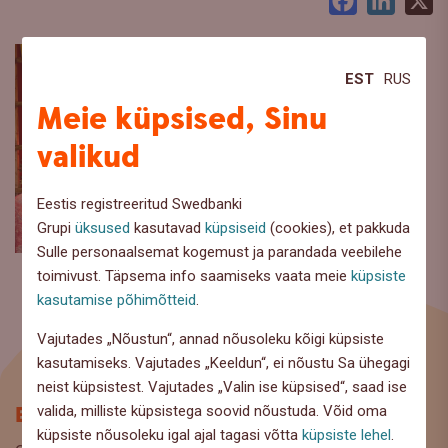
Facebook
LinkedI
X
EST
RUS
Meie küpsised, Sinu
valikud
Eestis registreeritud Swedbanki
Grupi
üksused
kasutavad
küpsiseid
(cookies), et pakkuda
Sulle personaalsemat kogemust ja parandada veebilehe
toimivust. Täpsema info saamiseks vaata meie
küpsiste
kasutamise põhimõtteid
.
Vajutades „Nõustun“, annad nõusoleku kõigi küpsiste
kasutamiseks. Vajutades „Keeldun“, ei nõustu Sa ühegagi
neist küpsistest. Vajutades „Valin ise küpsised“, saad ise
Blogi
valida, milliste küpsistega soovid nõustuda. Võid oma
küpsiste nõusoleku igal ajal tagasi võtta
küpsiste lehel
.