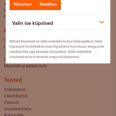
valikuid oma rahaasjade korraldamisel. Ootame väga teie
Nõustun
Keeldun
küsimusi, ettepanekuid ja arvamusi, millistel teemadel siit
blogist lugeda sooviksite: meedia@swedbank.ee.
Valin ise küpsised
Kontakt
Swedbank AS
Mõned küpsised on selle veebilehe tööks hädavajalikud. Neid
Liivalaia 34
küpsiseid töödeldakse meie õigustatud huvi alusel, seega pole
nende kohta vaja kasutaja nõusolekut. Sellel veebilehel
15040 Tallinn, Estonia
kasutatakse ka kolmanda osapoole küpsiseid.
6310 310
Meediale ja partneritele
Tooted
Kodulaenud
Elukindlustus
Pension
Investeerimine
Ärikliendile