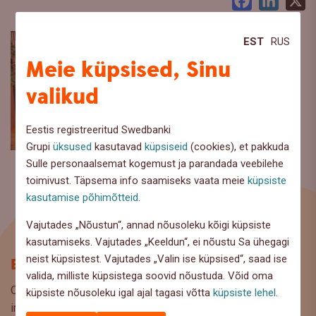
Facebook
LinkedI
X
EST
RUS
Meie küpsised, Sinu
valikud
Eestis registreeritud Swedbanki
Grupi
üksused
kasutavad
küpsiseid
(cookies), et pakkuda
Sulle personaalsemat kogemust ja parandada veebilehe
toimivust. Täpsema info saamiseks vaata meie
küpsiste
kasutamise põhimõtteid
.
Vajutades „Nõustun“, annad nõusoleku kõigi küpsiste
kasutamiseks. Vajutades „Keeldun“, ei nõustu Sa ühegagi
neist küpsistest. Vajutades „Valin ise küpsised“, saad ise
Blogi
valida, milliste küpsistega soovid nõustuda. Võid oma
Oled Swedbanki blogi lehel, kus pakume lugejaile huvitavat
küpsiste nõusoleku igal ajal tagasi võtta
küpsiste lehel
.
infot ja kasulikke nõuandeid, et saaksite teha kaalutud