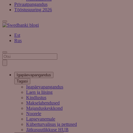
Privaatpangandus
Tööstusuuring 2026
Est
Rus
Igapäevapangandus
Tagasi
Igapäevapangandus
Laen ja liising
Kindlustus
Makselahendused
Majanduskeskkond
Noorele
Lapsevanemale
Küberturvalisus ja pettused
Jätkusuutlikkuse HUB