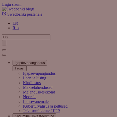
Liigu sisuni
Swedbanki pealehele
Est
Rus
Igapäevapangandus
Tagasi
Igapäevapangandus
Laen ja liising
Kindlustus
Makselahendused
Majanduskeskkond
Noorele
Lapsevanemale
Küberturvalisus ja pettused
Jätkusuutlikkuse HUB
Kogumine, Investeerimine