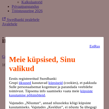
Kalkulaatorid
Privaatpangandus
Tööstusuuring 2026
Swedbanki pealehele
Avalehele
image
Est
Rus
Grete Koho
Meie küpsised, Sinu
16. märts 2026
valikud
Eestis registreeritud Swedbanki
Grupi
üksused
kasutavad
küpsiseid
(cookies), et pakkuda
Sulle personaalsemat kogemust ja parandada veebilehe
toimivust. Täpsema info saamiseks vaata meie
küpsiste
kasutamise põhimõtteid
.
Vajutades „Nõustun“, annad nõusoleku kõigi küpsiste
kasutamiseks. Vajutades „Keeldun“, ei nõustu Sa ühegagi