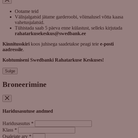
Ootame teid
Välisjalgatsid jätame garderoobi, võimalusel võtta kaasa
vahetusjalatsid.
Tühistada saab 5 päeva enne külastust, selleks kirjutada
rahatarkusekeskus@swedbank.ee
Kinnitusskiri
koos juhisega saadetakse peagi teie
e-posti
aadressile
.
Kohtumiseni Swedbanki Rahatarkuse Keskuses!
Sulge
Broneerimine
Haridusasutuse andmed
Haridusasutus
*
Klass
*
Osalejate arv
*