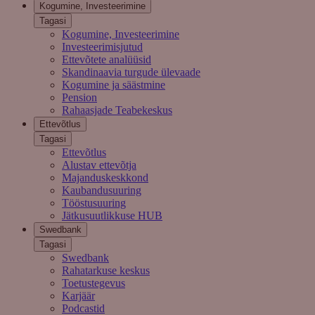
Kogumine, Investeerimine
Tagasi
Kogumine, Investeerimine
Investeerimisjutud
Ettevõtete analüüsid
Skandinaavia turgude ülevaade
Kogumine ja säästmine
Pension
Rahaasjade Teabekeskus
Ettevõtlus
Tagasi
Ettevõtlus
Alustav ettevõtja
Majanduskeskkond
Kaubandusuuring
Tööstusuuring
Jätkusuutlikkuse HUB
Swedbank
Tagasi
Swedbank
Rahatarkuse keskus
Toetustegevus
Karjäär
Podcastid