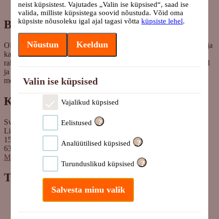
neist küpsistest. Vajutades „Valin ise küpsised“, saad ise
valida, milliste küpsistega soovid nõustuda. Võid oma
küpsiste nõusoleku igal ajal tagasi võtta
küpsiste lehel
.
Blogi
Nõustun
Keeldun
Oled Swedbanki blogi lehel, kus pakume lugejaile huvitavat infot ja
kasulikke nõuandeid, et saaksite teha kaalutud valikuid oma
rahaasjade korraldamisel. Ootame väga teie küsimusi, ettepanekuid
ja arvamusi, millistel teemadel siit blogist lugeda sooviksite:
Valin ise küpsised
meedia@swedbank.ee.
Kontakt
Vajalikud küpsised
Swedbank AS
?
Eelistused
Liivalaia 34
15040 Tallinn, Estonia
?
Analüütilised küpsised
6310 310
Meediale ja partneritele
?
Turunduslikud küpsised
Tooted
Salvesta minu valik
Kodulaenud
Elukindlustus
Pension