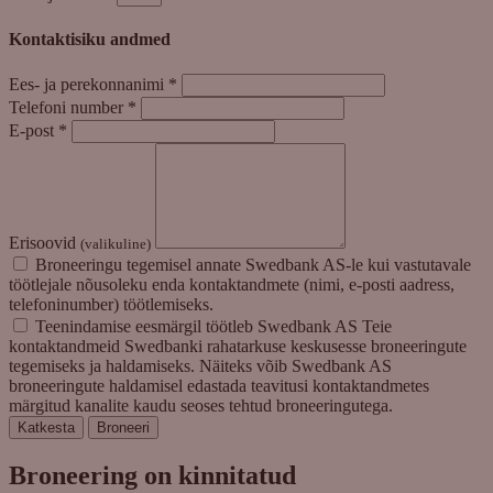
Kontaktisiku andmed
Ees- ja perekonnanimi
*
Telefoni number
*
E-post
*
Erisoovid
(valikuline)
Broneeringu tegemisel annate Swedbank AS-le kui vastutavale
töötlejale nõusoleku enda kontaktandmete (nimi, e-posti aadress,
telefoninumber) töötlemiseks.
Teenindamise eesmärgil töötleb Swedbank AS Teie
kontaktandmeid Swedbanki rahatarkuse keskusesse broneeringute
tegemiseks ja haldamiseks. Näiteks võib Swedbank AS
broneeringute haldamisel edastada teavitusi kontaktandmetes
märgitud kanalite kaudu seoses tehtud broneeringutega.
Katkesta
Broneeri
Broneering on kinnitatud