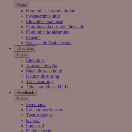
Tagasi
Kogumine, Investeerimine
Investeerimisjutud
Ettevõtete analüüsid
Skandinaavia turgude ülevaade
Kogumine ja säästmine
Pension
Rahaasjade Teabekeskus
Ettevõtlus
Tagasi
Ettevõtlus
Alustav ettevõtja
Majanduskeskkond
Kaubandusuuring
Tööstusuuring
Jätkusuutlikkuse HUB
Swedbank
Tagasi
Swedbank
Rahatarkuse keskus
Toetustegevus
Karjäär
Podcastid
Kalkulaatorid