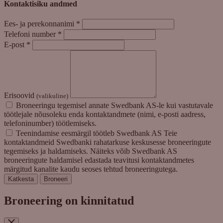
Kontaktisiku andmed
Ees- ja perekonnanimi
*
Telefoni number
*
E-post
*
Erisoovid
(valikuline)
Broneeringu tegemisel annate Swedbank AS-le kui vastutavale
töötlejale nõusoleku enda kontaktandmete (nimi, e-posti aadress,
telefoninumber) töötlemiseks.
Teenindamise eesmärgil töötleb Swedbank AS Teie
kontaktandmeid Swedbanki rahatarkuse keskusesse broneeringute
tegemiseks ja haldamiseks. Näiteks võib Swedbank AS
broneeringute haldamisel edastada teavitusi kontaktandmetes
märgitud kanalite kaudu seoses tehtud broneeringutega.
Katkesta
Broneeri
Broneering on kinnitatud