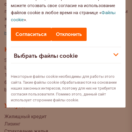
советы, чтобы Вы могли сделать осознанный выбор
можете отозвать свое согласие на использование
при управлении своими финансами. Мы с нетерпением
файлов cookie в любое время на странице «
Файлы
ждём Ваших вопросов, предложений и мнений по
cookie
».
темам, которые Вы хотели бы прочитать в этом блоге:
blog@swedbank.ee
.
Согласиться
Отклонить
Контакт
Выбрать файлы cookie
Swedbank AS
Liivalaia 34
15040 Tallinn, Estonia
Некоторые файлы cookie необходимы для работы этого
6310 310
сайта. Такие файлы cookie обрабатываются на основании
наших законных интересов, поэтому для них не требуется
blogi@swedbank.ee
согласия пользователя. Помимо этого, данный сайт
использует сторонние файлы cookie.
Услуги
Жилищный кредит
Лизинг
Страхование жилья