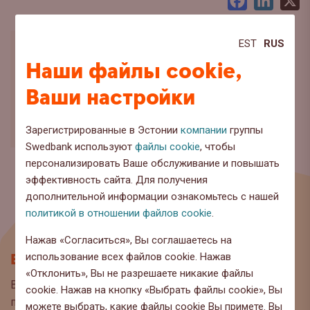
Facebook
LinkedI
X
EST
RUS
Наши файлы cookie,
Ваши настройки
Зарегистрированные в Эстонии
компании
группы
Swedbank используют
файлы cookie
, чтобы
персонализировать Ваше обслуживание и повышать
эффективность сайта. Для получения
дополнительной информации ознакомьтесь с нашей
политикой в отношении файлов cookie
.
Нажав «Согласиться», Вы соглашаетесь на
Блог
использование всех файлов cookie. Нажав
«Отклонить», Вы не разрешаете никакие файлы
Вы находитесь на странице блога Swedbank, где мы
cookie. Нажав на кнопку «Выбрать файлы cookie», Вы
публикуем интересную информацию и полезные
можете выбрать, какие файлы cookie Вы примете. Вы