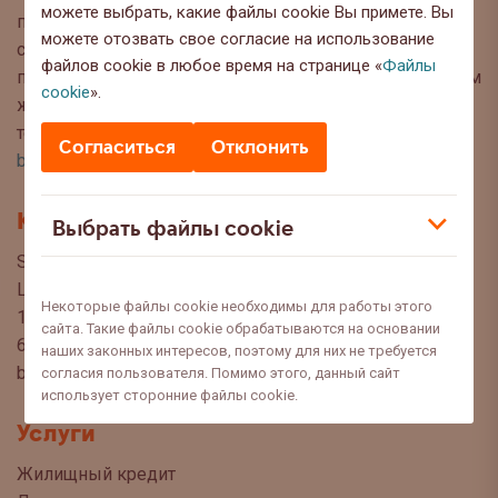
можете выбрать, какие файлы cookie Вы примете. Вы
публикуем интересную информацию и полезные
можете отозвать свое согласие на использование
советы, чтобы Вы могли сделать осознанный выбор
файлов cookie в любое время на странице «
Файлы
при управлении своими финансами. Мы с нетерпением
cookie
».
ждём Ваших вопросов, предложений и мнений по
темам, которые Вы хотели бы прочитать в этом блоге:
Согласиться
Отклонить
blog@swedbank.ee
.
Контакт
Выбрать файлы cookie
Swedbank AS
Liivalaia 34
Некоторые файлы cookie необходимы для работы этого
15040 Tallinn, Estonia
сайта. Такие файлы cookie обрабатываются на основании
6310 310
наших законных интересов, поэтому для них не требуется
blogi@swedbank.ee
согласия пользователя. Помимо этого, данный сайт
использует сторонние файлы cookie.
Услуги
Жилищный кредит