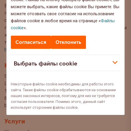
Вы находитесь на странице блога Swedbank, где мы
можете выбрать, какие файлы cookie Вы примете. Вы
публикуем интересную информацию и полезные
можете отозвать свое согласие на использование
советы, чтобы Вы могли сделать осознанный выбор
файлов cookie в любое время на странице «
Файлы
при управлении своими финансами. Мы с нетерпением
cookie
».
ждём Ваших вопросов, предложений и мнений по
Согласиться
Отклонить
темам, которые Вы хотели бы прочитать в этом блоге:
blog@swedbank.ee
.
Выбрать файлы cookie
Контакт
Swedbank AS
Liivalaia 34
Некоторые файлы cookie необходимы для работы этого
сайта. Такие файлы cookie обрабатываются на основании
15040 Tallinn, Estonia
наших законных интересов, поэтому для них не требуется
6310 310
согласия пользователя. Помимо этого, данный сайт
blogi@swedbank.ee
использует сторонние файлы cookie.
Услуги