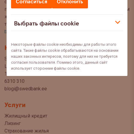
Согласиться
Отклонить
советы, чтобы Вы могли сделать осознанный выбор
при управлении своими финансами. Мы с нетерпением
ждём Ваших вопросов, предложений и мнений по
Выбрать файлы cookie
темам, которые Вы хотели бы прочитать в этом блоге:
blog@swedbank.ee
.
Некоторые файлы cookie необходимы для работы этого
Контакт
сайта. Такие файлы cookie обрабатываются на основании
наших законных интересов, поэтому для них не требуется
Swedbank AS
согласия пользователя. Помимо этого, данный сайт
Liivalaia 34
использует сторонние файлы cookie.
15040 Tallinn, Estonia
6310 310
blogi@swedbank.ee
Услуги
Жилищный кредит
Лизинг
Страхование жилья