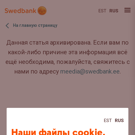
EST
RUS
На главную страницу
Данная статья архивирована. Если вам по
какой-либо причине эта информация всё
ещё необходима, пожалуйста, свяжитесь с
нами по адресу
meedia@swedbank.ee
.
EST
RUS
Наши файлы cookie,