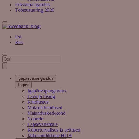
Privaatpangandus
Tööstusuuring 2026
Est
Rus
Igapäevapangandus
Tagasi
Igapäevapangandus
Laen ja liising
Kindlustus
Makselahendused
Majanduskeskkond
Noorele
Lapsevanemale
Küberturvalisus ja pettused
Jätkusuutlikkuse HUB