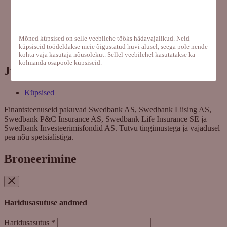
Kodulaenud
Elukindlustus
Pension
Mõned küpsised on selle veebilehe tööks hädavajalikud. Neid
Investeerimine
küpsiseid töödeldakse meie õigustatud huvi alusel, seega pole nende
Ärikliendile
kohta vaja kasutaja nõusolekut. Sellel veebilehel kasutatakse ka
kolmanda osapoole küpsiseid.
Juriidiline info
Küpsised
Finantsteenuseid pakuvad Swedbank AS, Swedbank Liising AS,
Swedbank P&C Insurance AS, Swedbank Life Insurance SE ja
Swedbank Investeerimisfondid AS. Tutvu tingimustega ja vajadusel
pea nõu spetsialistiga.
Broneerimine
Haridusasutuse andmed
Haridusasutus
*