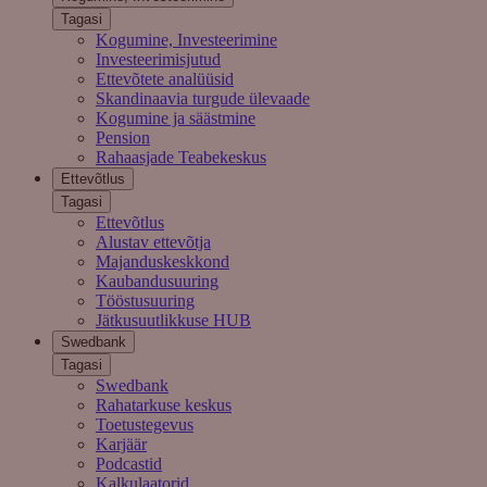
Tagasi
Kogumine, Investeerimine
Investeerimisjutud
Ettevõtete analüüsid
Skandinaavia turgude ülevaade
Kogumine ja säästmine
Pension
Rahaasjade Teabekeskus
Ettevõtlus
Tagasi
Ettevõtlus
Alustav ettevõtja
Majanduskeskkond
Kaubandusuuring
Tööstusuuring
Jätkusuutlikkuse HUB
Swedbank
Tagasi
Swedbank
Rahatarkuse keskus
Toetustegevus
Karjäär
Podcastid
Kalkulaatorid