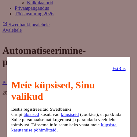
Kalkulaatorid
Privaatpangandus
Tööstusuuring 2026
Swedbanki pealehele
Avalehele
Automatiseerimine-
progameerimine
Est
Rus
Meie küpsised, Sinu
Pille Kollo
20. mai 2024
valikud
Eestis registreeritud Swedbanki
Grupi
üksused
kasutavad
küpsiseid
(cookies), et pakkuda
Sulle personaalsemat kogemust ja parandada veebilehe
toimivust. Täpsema info saamiseks vaata meie
küpsiste
kasutamise põhimõtteid
.