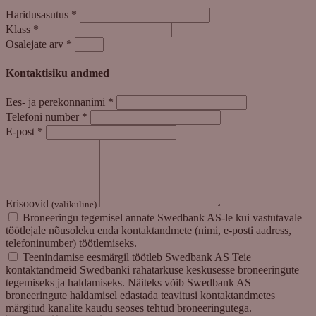
Haridusasutus
*
Klass
*
Osalejate arv
*
Kontaktisiku andmed
Ees- ja perekonnanimi
*
Telefoni number
*
E-post
*
Erisoovid
(valikuline)
Broneeringu tegemisel annate Swedbank AS-le kui vastutavale
töötlejale nõusoleku enda kontaktandmete (nimi, e-posti aadress,
telefoninumber) töötlemiseks.
Teenindamise eesmärgil töötleb Swedbank AS Teie
kontaktandmeid Swedbanki rahatarkuse keskusesse broneeringute
tegemiseks ja haldamiseks. Näiteks võib Swedbank AS
broneeringute haldamisel edastada teavitusi kontaktandmetes
märgitud kanalite kaudu seoses tehtud broneeringutega.