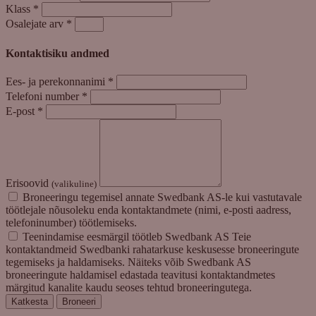
Klass
*
Osalejate arv
*
Kontaktisiku andmed
Ees- ja perekonnanimi
*
Telefoni number
*
E-post
*
Erisoovid
(valikuline)
Broneeringu tegemisel annate Swedbank AS-le kui vastutavale
töötlejale nõusoleku enda kontaktandmete (nimi, e-posti aadress,
telefoninumber) töötlemiseks.
Teenindamise eesmärgil töötleb Swedbank AS Teie
kontaktandmeid Swedbanki rahatarkuse keskusesse broneeringute
tegemiseks ja haldamiseks. Näiteks võib Swedbank AS
broneeringute haldamisel edastada teavitusi kontaktandmetes
märgitud kanalite kaudu seoses tehtud broneeringutega.
Katkesta
Broneeri