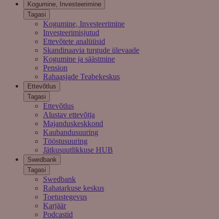
Kogumine, Investeerimine
Tagasi
Kogumine, Investeerimine
Investeerimisjutud
Ettevõtete analüüsid
Skandinaavia turgude ülevaade
Kogumine ja säästmine
Pension
Rahaasjade Teabekeskus
Ettevõtlus
Tagasi
Ettevõtlus
Alustav ettevõtja
Majanduskeskkond
Kaubandusuuring
Tööstusuuring
Jätkusuutlikkuse HUB
Swedbank
Tagasi
Swedbank
Rahatarkuse keskus
Toetustegevus
Karjäär
Podcastid