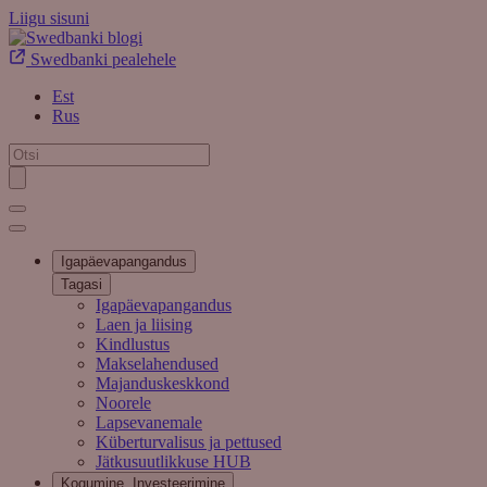
Liigu sisuni
Swedbanki pealehele
Est
Rus
Igapäevapangandus
Tagasi
Igapäevapangandus
Laen ja liising
Kindlustus
Makselahendused
Majanduskeskkond
Noorele
Lapsevanemale
Küberturvalisus ja pettused
Jätkusuutlikkuse HUB
Kogumine, Investeerimine