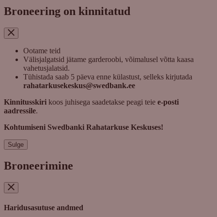
Broneering on kinnitatud
Ootame teid
Välisjalgatsid jätame garderoobi, võimalusel võtta kaasa
vahetusjalatsid.
Tühistada saab 5 päeva enne külastust, selleks kirjutada
rahatarkusekeskus@swedbank.ee
Kinnitusskiri
koos juhisega saadetakse peagi teie
e-posti
aadressile
.
Kohtumiseni Swedbanki Rahatarkuse Keskuses!
Sulge
Broneerimine
Haridusasutuse andmed