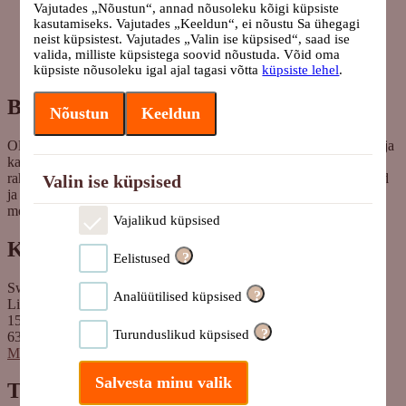
Vajutades „Nõustun“, annad nõusoleku kõigi küpsiste
kasutamiseks. Vajutades „Keeldun“, ei nõustu Sa ühegagi
neist küpsistest. Vajutades „Valin ise küpsised“, saad ise
valida, milliste küpsistega soovid nõustuda. Võid oma
küpsiste nõusoleku igal ajal tagasi võtta
küpsiste lehel
.
Blogi
Nõustun
Keeldun
Oled Swedbanki blogi lehel, kus pakume lugejaile huvitavat infot ja
kasulikke nõuandeid, et saaksite teha kaalutud valikuid oma
rahaasjade korraldamisel. Ootame väga teie küsimusi, ettepanekuid
Valin ise küpsised
ja arvamusi, millistel teemadel siit blogist lugeda sooviksite:
meedia@swedbank.ee.
Vajalikud küpsised
Kontakt
?
Eelistused
Swedbank AS
?
Analüütilised küpsised
Liivalaia 34
15040 Tallinn, Estonia
?
Turunduslikud küpsised
6310 310
Meediale ja partneritele
Salvesta minu valik
Tooted