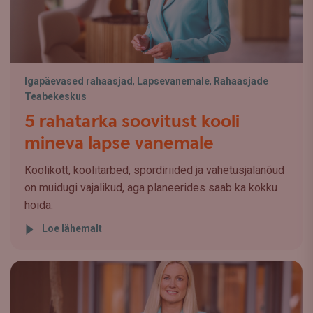
Igapäevased rahaasjad
,
Lapsevanemale
,
Rahaasjade
Teabekeskus
5 rahatarka soovitust kooli
mineva lapse vanemale
Koolikott, koolitarbed, spordiriided ja vahetusjalanõud
on muidugi vajalikud, aga planeerides saab ka kokku
hoida.
Loe lähemalt