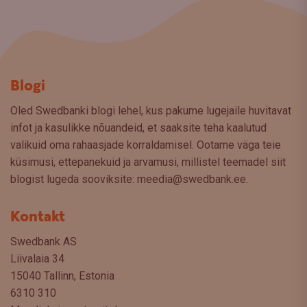
Blogi
Oled Swedbanki blogi lehel, kus pakume lugejaile huvitavat
infot ja kasulikke nõuandeid, et saaksite teha kaalutud
valikuid oma rahaasjade korraldamisel. Ootame väga teie
küsimusi, ettepanekuid ja arvamusi, millistel teemadel siit
blogist lugeda sooviksite: meedia@swedbank.ee.
Kontakt
Swedbank AS
Liivalaia 34
15040 Tallinn, Estonia
6310 310