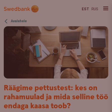
EST
RUS
Avalehele
Räägime pettustest: kes on
rahamuulad ja mida selline töö
endaga kaasa toob?