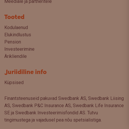
Meediale ja partneritele
Tooted
Kodulaenud
Elukindlustus
Pension
Investeerimine
Ärikliendile
Juriidiline info
Küpsised
Finantsteenuseid pakuvad Swedbank AS, Swedbank Liising
AS, Swedbank P&C Insurance AS, Swedbank Life Insurance
SE ja Swedbank Investeerimisfondid AS. Tutvu
tingimustega ja vajadusel pea nõu spetsialistiga.