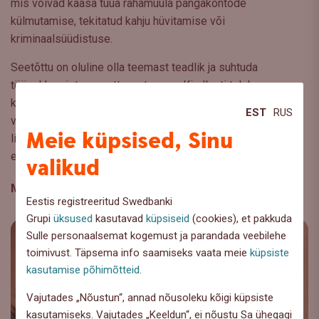
mis võivad kaasa tuua rahamuula pangakontode
külmutamise, tekitatud kahju hüvitamise või
kriminaalsüüdistuse.
Seetõttu on oluline olla teemast teadlik ja suhtuda
tööpakkumistesse ettevaatusega. Kindlasti tuleb
kontrollida tööpakkuja tausta ja olla veendunud, et Sa ei
EST
RUS
võimalda oma konto kaudu ebaselge päritoluga raha
Meie küpsised, Sinu
liikumist. Ehk nagu öeldakse – kui midagi tundub liiga hea,
et olla tõsi, siis sageli see nii ka on.
valikud
Märksõnad
:
Rahaasjade Teabekeskus
,
Rahatarkus
Eestis registreeritud Swedbanki
Grupi
üksused
kasutavad
küpsiseid
(cookies), et pakkuda
Sulle personaalsemat kogemust ja parandada veebilehe
toimivust. Täpsema info saamiseks vaata meie
küpsiste
kasutamise põhimõtteid
.
Vajutades „Nõustun“, annad nõusoleku kõigi küpsiste
kasutamiseks. Vajutades „Keeldun“, ei nõustu Sa ühegagi