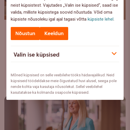
neist küpsistest. Vajutades „Valin ise küpsised“, saad ise
valida, milliste küpsistega soovid nõustuda. Võid oma
küpsiste nõusoleku igal ajal tagasi võtta
küpsiste lehel
.
Noored
,
Rahaasjade Teabekeskus
Nõustun
Keeldun
Esimene üürikodu: kuidas
vältida teiste tehtud vigu?
Valin ise küpsised
Esimene üürikodu on paljude jaoks iseseisva elu
algus. Selle valimisel on paljud vead ennetatavad,
tasub lihtsalt ...
Mõned küpsised on selle veebilehe tööks hädavajalikud. Neid
küpsiseid töödeldakse meie õigustatud huvi alusel, seega pole
Loe lähemalt
nende kohta vaja kasutaja nõusolekut. Sellel veebilehel
kasutatakse ka kolmanda osapoole küpsiseid.