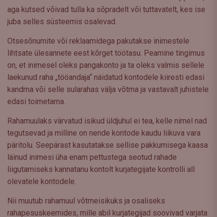
aga kutsed võivad tulla ka sõpradelt või tuttavatelt, kes ise
juba selles süsteemis osalevad.
Otsesõnumite või reklaamidega pakutakse inimestele
lihtsate ülesannete eest kõrget töötasu. Peamine tingimus
on, et inimesel oleks pangakonto ja ta oleks valmis sellele
laekunud raha „tööandaja“ näidatud kontodele kiiresti edasi
kandma või selle sularahas välja võtma ja vastavalt juhistele
edasi toimetama.
Rahamuulaks värvatud isikud üldjuhul ei tea, kelle nimel nad
tegutsevad ja milline on nende kontode kaudu liikuva vara
päritolu. Seepärast kasutatakse sellise pakkumisega kaasa
läinud inimesi üha enam pettustega seotud rahade
liigutamiseks kannatanu kontolt kurjategijate kontrolli all
olevatele kontodele.
Nii muutub rahamuul võtmeisikuks ja osaliseks
rahapesuskeemides, mille abil kurjategijad soovivad varjata