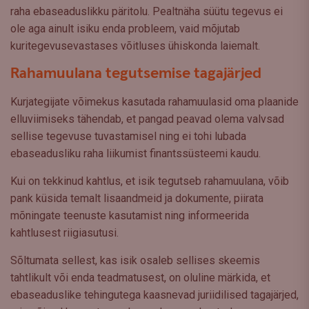
raha ebaseaduslikku päritolu. Pealtnäha süütu tegevus ei
ole aga ainult isiku enda probleem, vaid mõjutab
kuritegevusevastases võitluses ühiskonda laiemalt.
Rahamuulana tegutsemise tagajärjed
Kurjategijate võimekus kasutada rahamuulasid oma plaanide
elluviimiseks tähendab, et pangad peavad olema valvsad
sellise tegevuse tuvastamisel ning ei tohi lubada
ebaseadusliku raha liikumist finantssüsteemi kaudu.
Kui on tekkinud kahtlus, et isik tegutseb rahamuulana, võib
pank küsida temalt lisaandmeid ja dokumente, piirata
mõningate teenuste kasutamist ning informeerida
kahtlusest riigiasutusi.
Sõltumata sellest, kas isik osaleb sellises skeemis
tahtlikult või enda teadmatusest, on oluline märkida, et
ebaseaduslike tehingutega kaasnevad juriidilised tagajärjed,