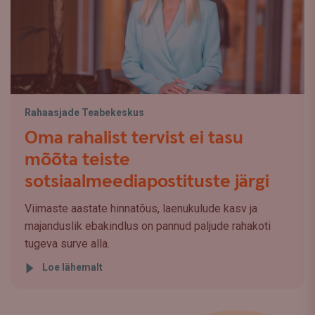
Rahaasjade Teabekeskus
Oma rahalist tervist ei tasu
mõõta teiste
sotsiaalmeediapostituste järgi
Viimaste aastate hinnatõus, laenukulude kasv ja
majanduslik ebakindlus on pannud paljude rahakoti
tugeva surve alla.
Loe lähemalt