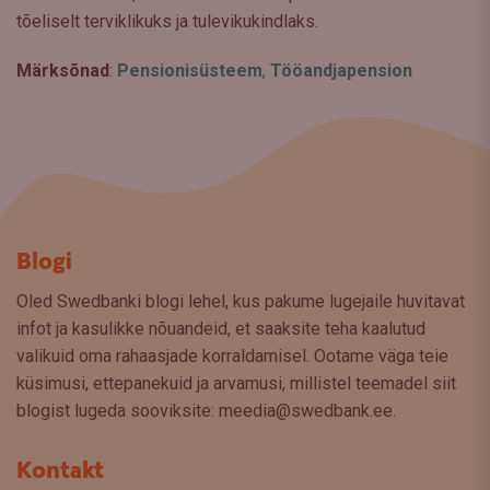
tõeliselt terviklikuks ja tulevikukindlaks.
Märksõnad
:
Pensionisüsteem
,
Tööandjapension
Blogi
Oled Swedbanki blogi lehel, kus pakume lugejaile huvitavat
infot ja kasulikke nõuandeid, et saaksite teha kaalutud
valikuid oma rahaasjade korraldamisel. Ootame väga teie
küsimusi, ettepanekuid ja arvamusi, millistel teemadel siit
blogist lugeda sooviksite: meedia@swedbank.ee.
Kontakt