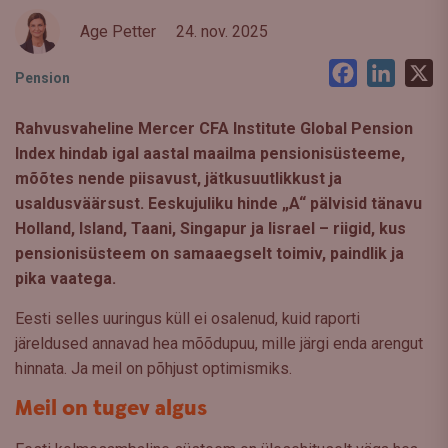
Age Petter
24. nov. 2025
Facebook
LinkedI
X
Pension
Rahvusvaheline Mercer CFA Institute Global Pension
Index hindab igal aastal maailma pensionisüsteeme,
mõõtes nende piisavust, jätkusuutlikkust ja
usaldusväärsust. Eeskujuliku hinde „A“ pälvisid tänavu
Holland, Island, Taani, Singapur ja Iisrael – riigid, kus
pensionisüsteem on samaaegselt toimiv, paindlik ja
pika vaatega.
Eesti selles uuringus küll ei osalenud, kuid raporti
järeldused annavad hea mõõdupuu, mille järgi enda arengut
hinnata. Ja meil on põhjust optimismiks.
Meil on tugev algus