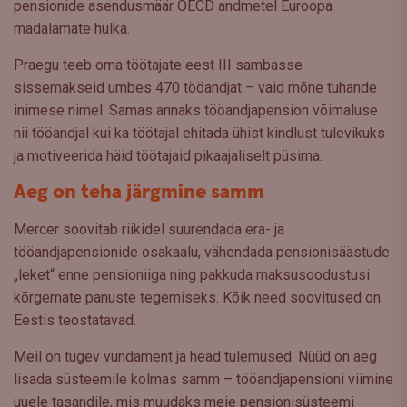
pensionide asendusmäär OECD andmetel Euroopa
madalamate hulka.
Praegu teeb oma töötajate eest III sambasse
sissemakseid umbes 470 tööandjat – vaid mõne tuhande
inimese nimel. Samas annaks tööandjapension võimaluse
nii tööandjal kui ka töötajal ehitada ühist kindlust tulevikuks
ja motiveerida häid töötajaid pikaajaliselt püsima.
Aeg on teha järgmine samm
Mercer soovitab riikidel suurendada era- ja
tööandjapensionide osakaalu, vähendada pensionisäästude
„leket“ enne pensioniiga ning pakkuda maksusoodustusi
kõrgemate panuste tegemiseks. Kõik need soovitused on
Eestis teostatavad.
Meil on tugev vundament ja head tulemused. Nüüd on aeg
lisada süsteemile kolmas samm – tööandjapensioni viimine
uuele tasandile, mis muudaks meie pensionisüsteemi