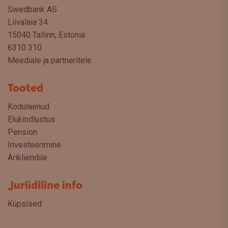
Swedbank AS
Liivalaia 34
15040 Tallinn, Estonia
6310 310
Meediale ja partneritele
Tooted
Kodulaenud
Elukindlustus
Pension
Investeerimine
Ärikliendile
Juriidiline info
Küpsised