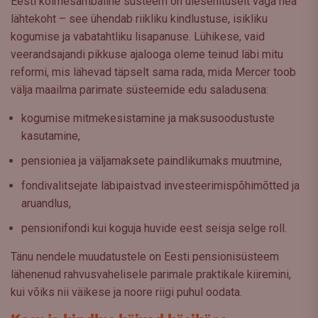
Eesti kolmesambaline süsteem on ülesehituselt väga hea
lähtekoht – see ühendab riikliku kindlustuse, isikliku
kogumise ja vabatahtliku lisapanuse. Lühikese, vaid
veerandsajandi pikkuse ajalooga oleme teinud läbi mitu
reformi, mis lähevad täpselt sama rada, mida Mercer toob
välja maailma parimate süsteemide edu saladusena:
kogumise mitmekesistamine ja maksusoodustuste
kasutamine,
pensioniea ja väljamaksete paindlikumaks muutmine,
fondivalitsejate läbipaistvad investeerimispõhimõtted ja
aruandlus,
pensionifondi kui koguja huvide eest seisja selge roll.
Tänu nendele muudatustele on Eesti pensionisüsteem
lähenenud rahvusvahelisele parimale praktikale kiiremini,
kui võiks nii väikese ja noore riigi puhul oodata.