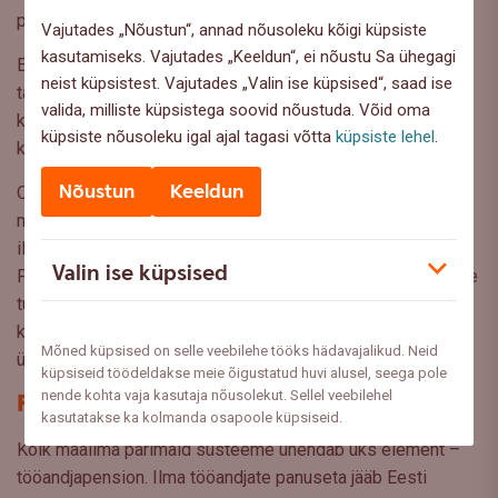
panustada majanduse arengusse.
Vajutades „Nõustun“, annad nõusoleku kõigi küpsiste
kasutamiseks. Vajutades „Keeldun“, ei nõustu Sa ühegagi
Eestis tegutsevad fondivalitsejad on seda teinud
neist küpsistest. Vajutades „Valin ise küpsised“, saad ise
tasakaalukalt – neljal viiest on juba investeeringuid ka
valida, milliste küpsistega soovid nõustuda. Võid oma
kohalikule turule, näiteks kinnisvara- ja erakapitalifondide
küpsiste nõusoleku igal ajal tagasi võtta
küpsiste lehel
.
kaudu ettevõtlusse.
Nõustun
Keeldun
Oluline on, et pensioniraha jääks pikalt investeeritavaks,
mida saab kasutada pikaajaliste projektide rahastamiseks,
ilma et see muutuks poliitilise surve vahendiks.
Valin ise küpsised
Pensionifondide ülesanne on endiselt üks: teenida kogujale
tulu ja kindlustada väärikas pension, aga seda nutikalt
kasutades saab tuua laiemat kasu nii riigile kui ka
Mõned küpsised on selle veebilehe tööks hädavajalikud. Neid
ühiskonnale.
küpsiseid töödeldakse meie õigustatud huvi alusel, seega pole
nende kohta vaja kasutaja nõusolekut. Sellel veebilehel
Puudu on tööandjapension
kasutatakse ka kolmanda osapoole küpsiseid.
Kõik maailma parimaid süsteeme ühendab üks element –
tööandjapension. Ilma tööandjate panuseta jääb Eesti