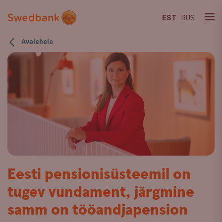
EST
RUS
Avalehele
Eesti pensionisüsteemil on
tugev vundament, järgmine
samm on tööandjapension