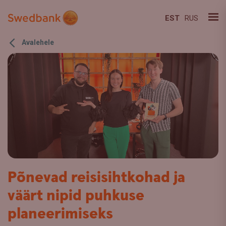
EST
RUS
Avalehele
Põnevad reisisihtkohad ja
väärt nipid puhkuse
planeerimiseks