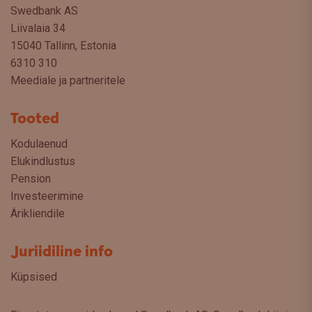
Swedbank AS
Liivalaia 34
15040 Tallinn, Estonia
6310 310
Meediale ja partneritele
Tooted
Kodulaenud
Elukindlustus
Pension
Investeerimine
Ärikliendile
Juriidiline info
Küpsised