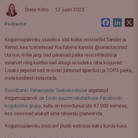
Grete Koho
13. juuni 2023
Facebook
LinkedI
X
Podcastid
Kogumispäeviku stuudios olid külas reisisellid Sander ja
Ranno, kes toimetavad YouTube’is kanalis @sinaotsustad.
Uurisin, mille järgi nad panevad paika reisisihtkohti ja
eelarvet ning kuidas nad ikkagi reisideks raha koguvad.
Lisaks jagasid nad reisidel juhtunud äpardusi ja TOP3 paika,
mida kindlasti külastada.
Swedbanki Rahaasjade Teabekeskuse
algatatud
Kogumispäevik on
Eesti suurim rahatarkuse Facebooki
kogukonna grupp
, kuhu on koondunud üle 47 000 inimese,
kes soovivad arukalt oma rahaasju planeerida.
Kogumispäeviku
podcast
jõuab eetrisse kaks korda kuus.