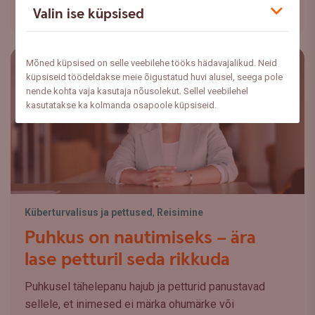
Valin ise küpsised
Loe lähemalt
Mõned küpsised on selle veebilehe tööks hädavajalikud. Neid
küpsiseid töödeldakse meie õigustatud huvi alusel, seega pole
nende kohta vaja kasutaja nõusolekut. Sellel veebilehel
kasutatakse ka kolmanda osapoole küpsiseid.
Küberturvalisus ja pettused
,
Reisimine
Puhkus on nautimiseks – ära
lase petturil seda rikkuda
Puhkusel tähelepanu hajub ja petturid panustavad
sellele, et inimesed ei märka ohumärke või