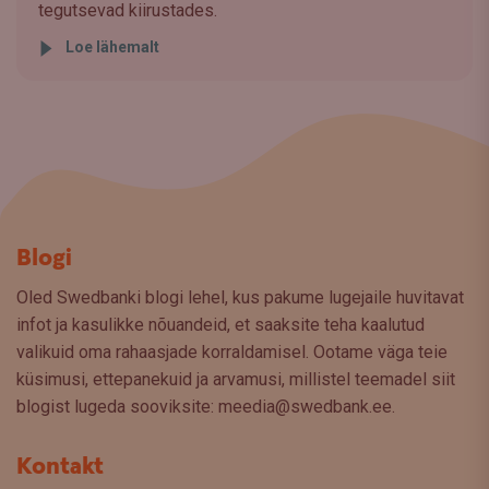
tegutsevad kiirustades.
Loe lähemalt
Blogi
Oled Swedbanki blogi lehel, kus pakume lugejaile huvitavat
infot ja kasulikke nõuandeid, et saaksite teha kaalutud
valikuid oma rahaasjade korraldamisel. Ootame väga teie
küsimusi, ettepanekuid ja arvamusi, millistel teemadel siit
blogist lugeda sooviksite: meedia@swedbank.ee.
Kontakt