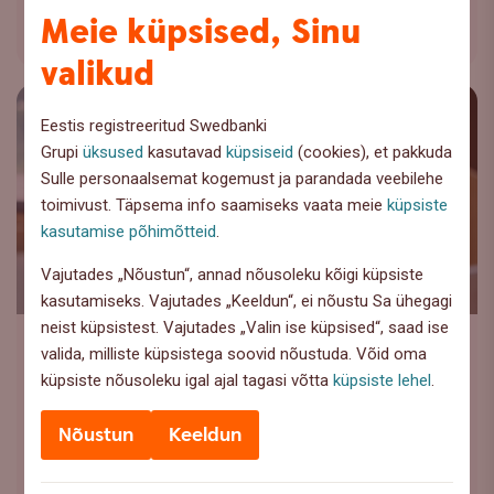
Meie küpsised, Sinu
Loe lähemalt
valikud
Eestis registreeritud Swedbanki
Grupi
üksused
kasutavad
küpsiseid
(cookies), et pakkuda
Sulle personaalsemat kogemust ja parandada veebilehe
toimivust. Täpsema info saamiseks vaata meie
küpsiste
kasutamise põhimõtteid
.
Vajutades „Nõustun“, annad nõusoleku kõigi küpsiste
kasutamiseks. Vajutades „Keeldun“, ei nõustu Sa ühegagi
neist küpsistest. Vajutades „Valin ise küpsised“, saad ise
Majanduskeskkond
valida, milliste küpsistega soovid nõustuda. Võid oma
Turism on hoo sisse saanud
küpsiste nõusoleku igal ajal tagasi võtta
küpsiste lehel
.
Eesti turismisektor on pandeemiajärgsest
Nõustun
Keeldun
madalseisust taastunud, kuid sektori areng ei ole
olnud ühtlane.