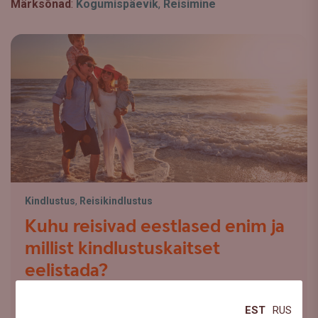
Märksõnad
:
Kogumispäevik
,
Reisimine
Kindlustus
,
Reisikindlustus
Kuhu reisivad eestlased enim ja
millist kindlustuskaitset
eelistada?
Kui küsida, kuhu eestlased kõige enam reisivad,
EST
RUS
mõeldakse sageli esmalt Vahemere randadele.