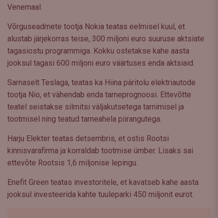
Venemaal.
Võrguseadmete tootja Nokia teatas eelmisel kuul, et
alustab järjekorras teise, 300 miljoni euro suuruse aktsiate
tagasiostu programmiga. Kokku ostetakse kahe aasta
jooksul tagasi 600 miljoni euro väärtuses enda aktsiaid.
Sarnaselt Teslaga, teatas ka Hiina päritolu elektriautode
tootja Nio, et vähendab enda tarneprognoosi. Ettevõtte
teatel seistakse silmitsi väljakutsetega tarnimisel ja
tootmisel ning teatud tarneahela piirangutega.
Harju Elekter teatas detsembris, et ostis Rootsi
kinnisvarafirma ja korraldab tootmise ümber. Lisaks sai
ettevõte Rootsis 1,6 miljonise lepingu.
Enefit Green teatas investoritele, et kavatseb kahe aasta
jooksul investeerida kahte tuuleparki 450 miljonit eurot.