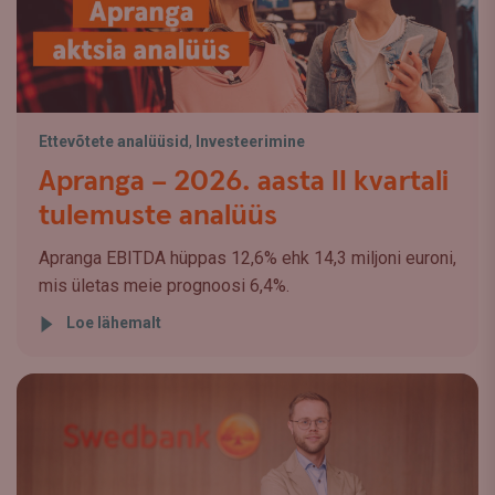
Ettevõtete analüüsid
,
Investeerimine
Apranga – 2026. aasta II kvartali
tulemuste analüüs
Apranga EBITDA hüppas 12,6% ehk 14,3 miljoni euroni,
mis ületas meie prognoosi 6,4%.
Loe lähemalt