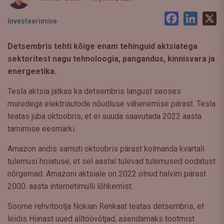
Facebook
LinkedI
X
Investeerimine
Detsembris tehti kõige enam tehinguid aktsiatega
sektoritest nagu tehnoloogia, pangandus, kinnisvara ja
energeetika.
Tesla aktsia jätkas ka detsembris langust seoses
muredega elektriautode nõudluse vähenemise pärast. Tesla
teatas juba oktoobris, et ei suuda saavutada 2022 aasta
tarnimise eesmärki.
Amazon andis samuti oktoobris pärast kolmanda kvartali
tulemusi hoiatuse, et sel aastal tulevad tulemused oodatust
nõrgemad. Amazoni aktsiale on 2022 olnud halvim pärast
2000. aasta internetimulli lõhkemist.
Soome rehvitootja Nokian Renkaat teatas detsembris, et
leidis Hiinast uued alltöövõtjad, asendamaks tootmist