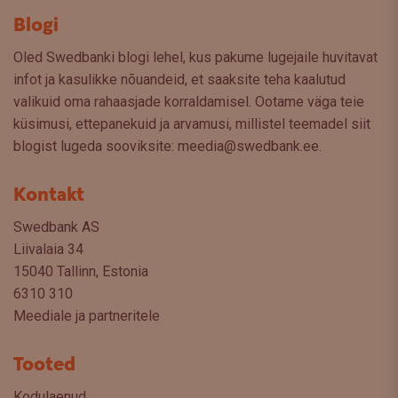
Blogi
Oled Swedbanki blogi lehel, kus pakume lugejaile huvitavat
infot ja kasulikke nõuandeid, et saaksite teha kaalutud
valikuid oma rahaasjade korraldamisel. Ootame väga teie
küsimusi, ettepanekuid ja arvamusi, millistel teemadel siit
blogist lugeda sooviksite: meedia@swedbank.ee.
Kontakt
Swedbank AS
Liivalaia 34
15040 Tallinn, Estonia
6310 310
Meediale ja partneritele
Tooted
Kodulaenud