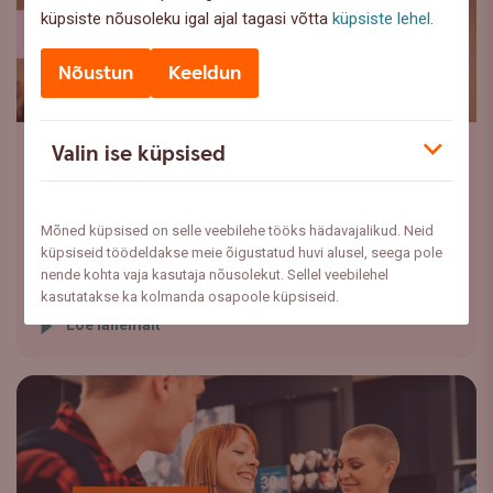
küpsiste nõusoleku igal ajal tagasi võtta
küpsiste lehel
.
Nõustun
Keeldun
Valin ise küpsised
Investeerimine
,
Privaatpangandus
Strateegi veerg august 2026
Mõned küpsised on selle veebilehe tööks hädavajalikud. Neid
Juuli kujunes finantsturgudel kuuks, kus investorite
küpsiseid töödeldakse meie õigustatud huvi alusel, seega pole
tähelepanu liikus geopoliitilistelt riskidelt tagasi
nende kohta vaja kasutaja nõusolekut. Sellel veebilehel
majanduse ...
kasutatakse ka kolmanda osapoole küpsiseid.
Loe lähemalt