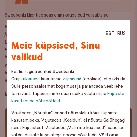
Swedbanki klientide seas enim kaubeldud välisaktsiad
Instrumentide järjestus tugineb möödunud kalendrikuu
EST
RUS
jooksul Swedbanki internetipanga vahendusel Swedbank
Meie küpsised, Sinu
Eesti klientide poolt aktsiatega tehtud tehingute väärtustel.
Esitatud teave on informatiivne, tegemist ei ole
valikud
investeerimissoovitusega ega kutsega osta või müüa
väärtpabereid või teha muid tehinguid. Teave emitentide
Eestis registreeritud Swedbanki
tegevuse kohta tugineb nende finantsaruannetel ja muudel
Grupi
üksused
kasutavad
küpsiseid
(cookies), et pakkuda
avalikel allikatel.
Sulle personaalsemat kogemust ja parandada veebilehe
toimivust. Täpsema info saamiseks vaata meie
küpsiste
Märksõnad
:
Aktsiate top
,
Aktsiaturg
kasutamise põhimõtteid
.
Vajutades „Nõustun“, annad nõusoleku kõigi küpsiste
kasutamiseks. Vajutades „Keeldun“, ei nõustu Sa ühegagi
neist küpsistest. Vajutades „Valin ise küpsised“, saad ise
valida, milliste küpsistega soovid nõustuda. Võid oma