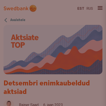
EST
RUS
Avalehele
Detsembri enimkaubeldud
aktsiad
Rainer Saad
6. jaan 2023