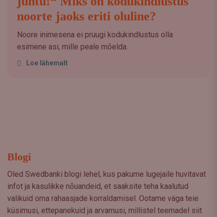
juhtu!“ Miks on kodukindlustus
noorte jaoks eriti oluline?
Noore inimesena ei pruugi kodukindlustus olla
esimene asi, mille peale mõelda.
Loe lähemalt
Blogi
Oled Swedbanki blogi lehel, kus pakume lugejaile huvitavat
infot ja kasulikke nõuandeid, et saaksite teha kaalutud
valikuid oma rahaasjade korraldamisel. Ootame väga teie
küsimusi, ettepanekuid ja arvamusi, millistel teemadel siit