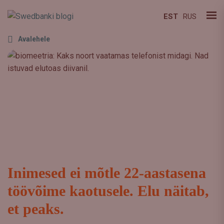
EST
RUS
Avalehele
Inimesed ei mõtle 22-aastasena
töövõime kaotusele. Elu näitab,
et peaks.