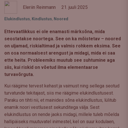
Eleriin Reinmann
21. juuli 2025
Elukindlustus
,
Kindlustus
,
Noored
Ettevaatlikkus ei ole enamasti märksõna, mida
seostatakse noortega. See on ka mõistetav – noored
on uljamad, riskialtimad ja valmis rohkem eksima. See
on osa normaalsest arengust ja midagi, mida ei saa
ette heita. Probleemiks muutub see suhtumine aga
siis, kui riskid on võetud ilma elementaarse
turvavõrguta.
Kui räägime tervest kehast ja vaimust ning sellega seotud
turvatunde tekitajast, siis me räägime elukindlustusest.
Paraku on tihti nii, et mainides sõna elukindlustus, lülitub
enamik noori vestlusest sekunditega välja. Sest
elukindlustus on nende jaoks midagi, millele tuleb mõelda
hallipäiseks muutuvatel inimestel, kel on suur kodulaen,