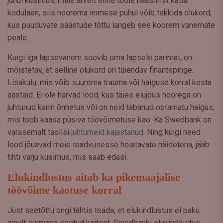
juhul küsimus, mille arvelt enne tööle naasmist katta
kodulaen, siis noorema inimese puhul võib tekkida olukord,
kus puuduvate säästude tõttu langeb see koorem vanemate
peale.
Kuigi iga lapsevanem soovib oma lapsele parimat, on
mõistetav, et selline olukord on täiendav finantspinge.
Lisakulu, mis võib suurema trauma või haiguse korral kesta
aastaid. Ei ole harvad lood, kus täies elujõus noorega on
juhtunud karm õnnetus või on neid tabanud ootamatu haigus,
mis toob kaasa püsiva töövõimetuse kao. Ka Swedbank on
varasemalt taolisi
juhtumeid kajastanud.
Ning kuigi need
lood jõuavad meie teadvusesse hoiatavate näidetena, jääb
tihti varju küsimus, mis saab edasi.
Elukindlustus aitab ka pikemaajalise
töövõime kaotuse korral
Just seetõttu ongi tähtis teada, et elukindlustus ei paku
ainult surmaga seotud kaitset. Swedbanki elukindlustus