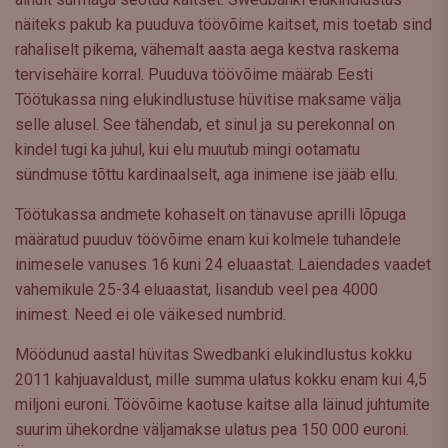
näiteks pakub ka puuduva töövõime kaitset, mis toetab sind
rahaliselt pikema, vähemalt aasta aega kestva raskema
tervisehäire korral. Puuduva töövõime määrab Eesti
Töötukassa ning elukindlustuse hüvitise maksame välja
selle alusel. See tähendab, et sinul ja su perekonnal on
kindel tugi ka juhul, kui elu muutub mingi ootamatu
sündmuse tõttu kardinaalselt, aga inimene ise jääb ellu.
Töötukassa andmete kohaselt on tänavuse aprilli lõpuga
määratud puuduv töövõime enam kui kolmele tuhandele
inimesele vanuses 16 kuni 24 eluaastat. Laiendades vaadet
vahemikule 25-34 eluaastat, lisandub veel pea 4000
inimest. Need ei ole väikesed numbrid.
Möödunud aastal hüvitas Swedbanki elukindlustus kokku
2011 kahjuavaldust, mille summa ulatus kokku enam kui 4,5
miljoni euroni. Töövõime kaotuse kaitse alla läinud juhtumite
suurim ühekordne väljamakse ulatus pea 150 000 euroni.