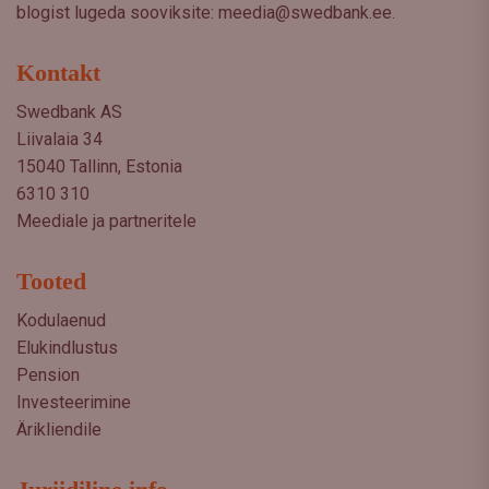
blogist lugeda sooviksite: meedia@swedbank.ee.
Kontakt
Swedbank AS
Liivalaia 34
15040 Tallinn, Estonia
6310 310
Meediale ja partneritele
Tooted
Kodulaenud
Elukindlustus
Pension
Investeerimine
Ärikliendile