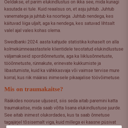
Öeldakse, et parim elukindlustus on ikka see, mida kunagi
kasutada ei tule. Kuid reaalsus on, et asju juhtub. Juhtub
vanematega ja juhtub ka noortega. Juhtub nendega, kes
käituvad liiga uljalt, aga ka nendega, kes satuvad lihtsalt
valel ajal vales kohas olema.
Swedbanki 2024. aasta kahjude statistika kohaselt on alla
kolmekümneaastastele klientidele teostatud elukindlustuse
väljamakseid spordiõnnetuste, aga ka liiklusõnnetuste,
tööõnnetuste, rünnakute, erinevate kukkumiste ja
libastumiste, kuid ka vähkkasvaja või vaimse tervise mure
korral, kus riik määras inimesele pikaajalise töövõimetuse.
Mis on traumakaitse?
Rääkides nooruse uljusest, siis seda aitab paremini katta
traumakaitse, mida saab võtta lisana elukindlustuse juurde.
See aitab inimest olukordades, kus ta saab õnnetuse
tagajärjel tõsisemalt viga, kuid millega ei kaasne püsivat