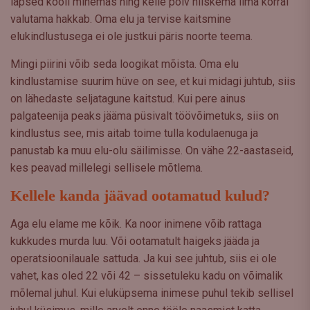
lapsed kooli minemas ning kelle põlv niiskema ilma korral
valutama hakkab. Oma elu ja tervise kaitsmine
elukindlustusega ei ole justkui päris noorte teema.
Mingi piirini võib seda loogikat mõista. Oma elu
kindlustamise suurim hüve on see, et kui midagi juhtub, siis
on lähedaste seljatagune kaitstud. Kui pere ainus
palgateenija peaks jääma püsivalt töövõimetuks, siis on
kindlustus see, mis aitab toime tulla kodulaenuga ja
panustab ka muu elu-olu säilimisse. On vähe 22-aastaseid,
kes peavad millelegi sellisele mõtlema.
Kellele kanda jäävad ootamatud kulud?
Aga elu elame me kõik. Ka noor inimene võib rattaga
kukkudes murda luu. Või ootamatult haigeks jääda ja
operatsioonilauale sattuda. Ja kui see juhtub, siis ei ole
vahet, kas oled 22 või 42 – sissetuleku kadu on võimalik
mõlemal juhul. Kui eluküpsema inimese puhul tekib sellisel