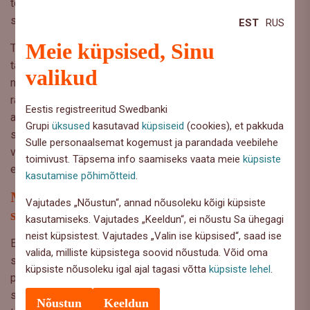
töövõime kadu. Tegemist on valurahaga, mis ei sõltu
saamata jäänud tulust, raviajast ega kuludest.
EST
RUS
Meie küpsised, Sinu
Traumakaitse hüvitis on kuni 20 000 € ning see tugi
tähendab, et sul ei ole vaja pärast õnnetust tööle
valikud
naasmisega kiirustada ja saad rahulikult keskenduda enda
ravimisele. See lisakaitse sobib hästi inimestele, kellel on
Eestis registreeritud Swedbanki
aktiivne eluviis ja oht sattuda õnnetustesse hobiga
Grupi
üksused
kasutavad
küpsiseid
(cookies), et pakkuda
seonduvalt. Traumakaitse korral makstakse hüvitist
Sulle personaalsemat kogemust ja parandada veebilehe
vastavalt vigastuse tõsidusele. Siinkohal tasub siiski teda,
toimivust. Täpsema info saamiseks vaata meie
küpsiste
et traumaks ei loeta haigusi.
kasutamise põhimõtteid
.
Mida varem elukindlustus sõlmida, seda
Vajutades „Nõustun“, annad nõusoleku kõigi küpsiste
soodsamad on tõenäoliselt ka maksed
kasutamiseks. Vajutades „Keeldun“, ei nõustu Sa ühegagi
neist küpsistest. Vajutades „Valin ise küpsised“, saad ise
Eestlastel on kombeks öelda, et kui midagi juhtub, küll me
valida, milliste küpsistega soovid nõustuda. Võid oma
siis reageerime. Aga just ootamatud olukorrad näitavad, kui
küpsiste nõusoleku igal ajal tagasi võtta
küpsiste lehel
.
palju loeb varasem ettevalmistus. Pole midagi üllatavat
selles, et noor inimene ei taha mõelda haigestumisele,
Nõustun
Keeldun