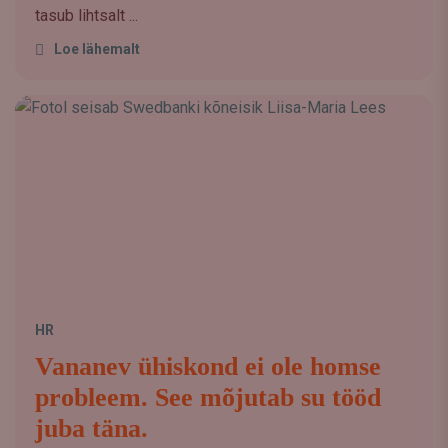
tasub lihtsalt ...
Loe lähemalt
HR
Vananev ühiskond ei ole homse
probleem. See mõjutab su tööd
juba täna.