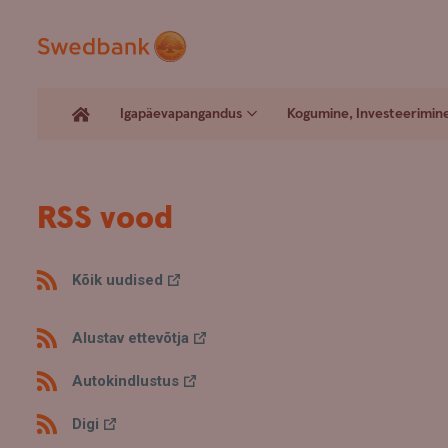
Igapäevapangandus
Kogumine, Investeerimin
RSS vood
Kõik uudised
Alustav ettevõtja
Autokindlustus
Digi