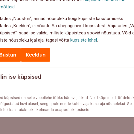
mõtteid
.
tades „Nõustun“, annad nõusoleku kõigi küpsiste kasutamiseks.
tades „Keeldun“, ei nõustu Sa ühegagi neist küpsistest. Vajutades „Va
küpsised“, saad ise valida, milliste küpsistega soovid nõustuda. Võid
iste nõusoleku igal ajal tagasi võtta
küpsiste lehel
.
õustun
Keeldun
lin ise küpsised
d küpsised on selle veebilehe tööks hädavajalikud. Neid küpsiseid töödelda
õigustatud huvi alusel, seega pole nende kohta vaja kasutaja nõusolekut. Sell
ilehel kasutatakse ka kolmanda osapoole küpsiseid.