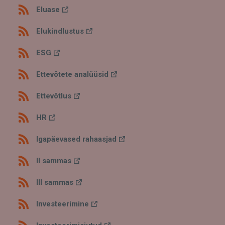
Eluase
Elukindlustus
ESG
Ettevõtete analüüsid
Ettevõtlus
HR
Igapäevased rahaasjad
II sammas
III sammas
Investeerimine