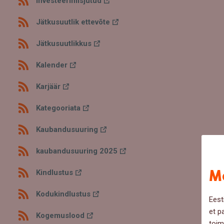
Investeerimisjutud
Jätkusuutlik ettevõte
Jätkusuutlikkus
Kalender
Karjäär
Kategooriata
Kaubandusuuring
kaubandusuuring 2025
Me
Kindlustus
Kodukindlustus
Eest
et p
Kogemuslood
toim