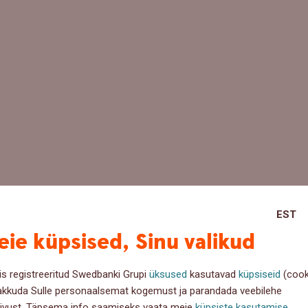
EST
ie küpsised, Sinu valikud
is registreeritud Swedbanki Grupi
üksused
kasutavad
küpsiseid
(cook
akkuda Sulle personaalsemat kogemust ja parandada veebilehe
ivust. Täpsema info saamiseks vaata meie
küpsiste kasutamise