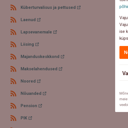
põhi
Küberturvalisus ja pettused
Vaju
Laenud
Vaju
ise 
Lapsevanemale
küps
Liising
N
Majanduskeskkond
Makselahendused
Va
Noored
Nõuanded
Mõne
meie 
veeb
Pension
PIK