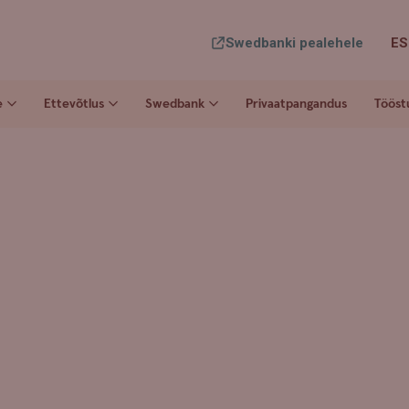
Swedbanki pealehele
ES
e
Ettevõtlus
Swedbank
Privaatpangandus
Tööst