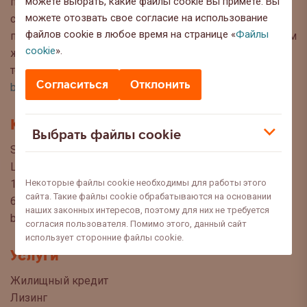
можете выбрать, какие файлы cookie Вы примете. Вы
публикуем интересную информацию и полезные
можете отозвать свое согласие на использование
советы, чтобы Вы могли сделать осознанный выбор
файлов cookie в любое время на странице «
Файлы
при управлении своими финансами. Мы с нетерпением
cookie
».
ждём Ваших вопросов, предложений и мнений по
темам, которые Вы хотели бы прочитать в этом блоге:
Согласиться
Отклонить
blog@swedbank.ee
.
Контакт
Выбрать файлы cookie
Swedbank AS
Liivalaia 34
Некоторые файлы cookie необходимы для работы этого
15040 Tallinn, Estonia
сайта. Такие файлы cookie обрабатываются на основании
6310 310
наших законных интересов, поэтому для них не требуется
blogi@swedbank.ee
согласия пользователя. Помимо этого, данный сайт
использует сторонние файлы cookie.
Услуги
Жилищный кредит
Лизинг