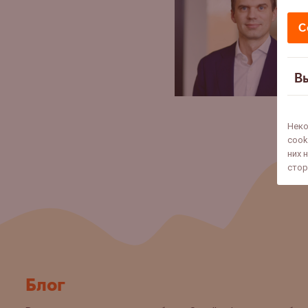
С
В
Неко
cook
них 
стор
Блог