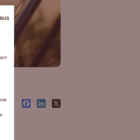
RUS
уют
лов
Facebook
LinkedIn
X
.
ие