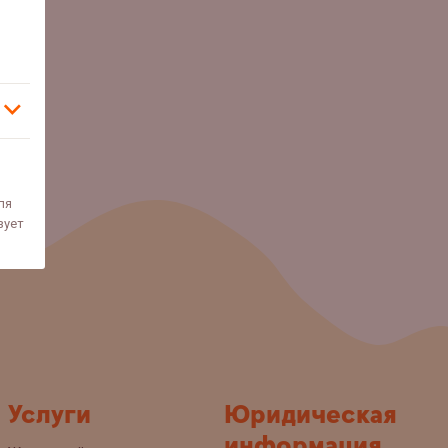
ля
зует
Услуги
Юридическая
информация