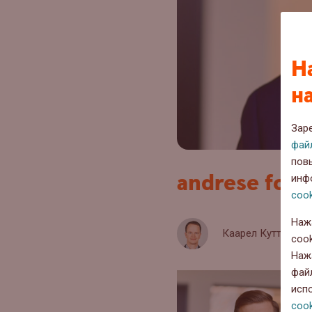
Н
н
Зар
фай
пов
andrese foto
инф
cook
Наж
Каарел Кутти
14
cook
Наж
фай
исп
cook