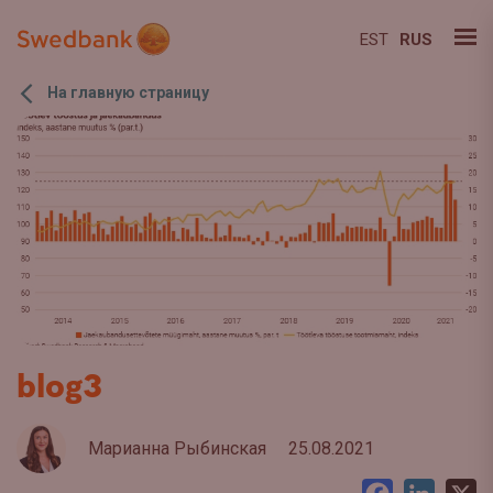
EST
RUS
На главную страницу
blog3
Марианна Рыбинская
25.08.2021