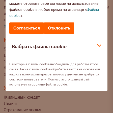
советы, чтобы Вы могли сделать осознанный выбор
можете отозвать свое согласие на использование
при управлении своими финансами. Мы с нетерпением
файлов cookie в любое время на странице «
Файлы
ждём Ваших вопросов, предложений и мнений по
cookie
».
темам, которые Вы хотели бы прочитать в этом блоге:
blog@swedbank.ee
.
Согласиться
Отклонить
Контакт
Выбрать файлы cookie
Swedbank AS
Liivalaia 34
15040 Tallinn, Estonia
Некоторые файлы cookie необходимы для работы этого
6310 310
сайта. Такие файлы cookie обрабатываются на основании
blogi@swedbank.ee
наших законных интересов, поэтому для них не требуется
согласия пользователя. Помимо этого, данный сайт
использует сторонние файлы cookie.
Услуги
Жилищный кредит
Лизинг
Страхование жилья