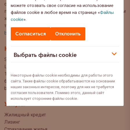
советы, чтобы Вы могли сделать осознанный выбор
можете отозвать свое согласие на использование
при управлении своими финансами. Мы с нетерпением
файлов cookie в любое время на странице «
Файлы
ждём Ваших вопросов, предложений и мнений по
cookie
».
темам, которые Вы хотели бы прочитать в этом блоге:
blog@swedbank.ee
.
Согласиться
Отклонить
Контакт
Выбрать файлы cookie
Swedbank AS
Liivalaia 34
15040 Tallinn, Estonia
Некоторые файлы cookie необходимы для работы этого
6310 310
сайта. Такие файлы cookie обрабатываются на основании
наших законных интересов, поэтому для них не требуется
blogi@swedbank.ee
согласия пользователя. Помимо этого, данный сайт
использует сторонние файлы cookie.
Услуги
Жилищный кредит
Лизинг
Страхование жилья