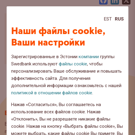
Facebook
LinkedI
X
EST
RUS
Наши файлы cookie,
Ваши настройки
Зарегистрированные в Эстонии
компании
группы
Swedbank используют
файлы cookie
, чтобы
персонализировать Ваше обслуживание и повышать
эффективность сайта. Для получения
дополнительной информации ознакомьтесь с нашей
политикой в отношении файлов cookie
.
Нажав «Согласиться», Вы соглашаетесь на
Блог
использование всех файлов cookie. Нажав
«Отклонить», Вы не разрешаете никакие файлы
Вы находитесь на странице блога Swedbank, где мы
cookie. Нажав на кнопку «Выбрать файлы cookie», Вы
публикуем интересную информацию и полезные
можете выбрать, какие файлы cookie Вы примете. Вы