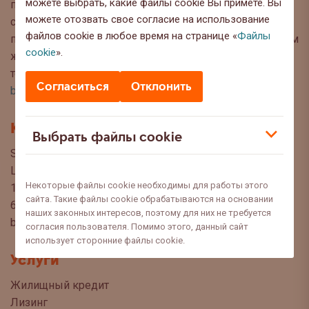
можете выбрать, какие файлы cookie Вы примете. Вы
публикуем интересную информацию и полезные
можете отозвать свое согласие на использование
советы, чтобы Вы могли сделать осознанный выбор
файлов cookie в любое время на странице «
Файлы
при управлении своими финансами. Мы с нетерпением
cookie
».
ждём Ваших вопросов, предложений и мнений по
темам, которые Вы хотели бы прочитать в этом блоге:
Согласиться
Отклонить
blog@swedbank.ee
.
Контакт
Выбрать файлы cookie
Swedbank AS
Liivalaia 34
Некоторые файлы cookie необходимы для работы этого
15040 Tallinn, Estonia
сайта. Такие файлы cookie обрабатываются на основании
6310 310
наших законных интересов, поэтому для них не требуется
blogi@swedbank.ee
согласия пользователя. Помимо этого, данный сайт
использует сторонние файлы cookie.
Услуги
Жилищный кредит
Лизинг