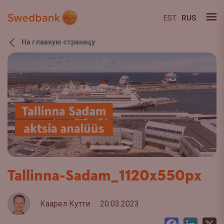
EST
RUS
На главную страницу
Tallinna-Sadam_1120x550px
Каарел Кутти
20.03.2023