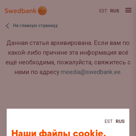
EST
RUS
На главную страницу
Данная статья архивирована. Если вам по
какой-либо причине эта информация всё
ещё необходима, пожалуйста, свяжитесь с
нами по адресу
meedia@swedbank.ee
.
EST
RUS
Наши файлы cookie,