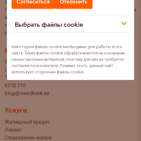
Согласиться
Отклонить
советы, чтобы Вы могли сделать осознанный выбор
при управлении своими финансами. Мы с нетерпением
ждём Ваших вопросов, предложений и мнений по
Выбрать файлы cookie
темам, которые Вы хотели бы прочитать в этом блоге:
blog@swedbank.ee
.
Некоторые файлы cookie необходимы для работы этого
Контакт
сайта. Такие файлы cookie обрабатываются на основании
наших законных интересов, поэтому для них не требуется
Swedbank AS
согласия пользователя. Помимо этого, данный сайт
Liivalaia 34
использует сторонние файлы cookie.
15040 Tallinn, Estonia
6310 310
blogi@swedbank.ee
Услуги
Жилищный кредит
Лизинг
Страхование жилья