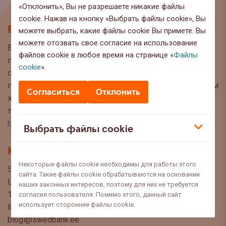
«Отклонить», Вы не разрешаете никакие файлы
cookie. Нажав на кнопку «Выбрать файлы cookie», Вы
Блог
можете выбрать, какие файлы cookie Вы примете. Вы
можете отозвать свое согласие на использование
Вы находитесь на странице блога Swedbank, где мы
файлов cookie в любое время на странице «
Файлы
публикуем интересную информацию и полезные
cookie
».
советы, чтобы Вы могли сделать осознанный выбор
при управлении своими финансами. Мы с нетерпением
Согласиться
Отклонить
ждём Ваших вопросов, предложений и мнений по
темам, которые Вы хотели бы прочитать в этом блоге:
blog@swedbank.ee
.
Выбрать файлы cookie
Контакт
Некоторые файлы cookie необходимы для работы этого
Swedbank AS
сайта. Такие файлы cookie обрабатываются на основании
Liivalaia 34
наших законных интересов, поэтому для них не требуется
15040 Tallinn, Estonia
согласия пользователя. Помимо этого, данный сайт
использует сторонние файлы cookie.
6310 310
blogi@swedbank.ee