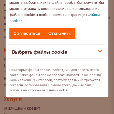
можете выбрать, какие файлы cookie Вы примете. Вы
публикуем интересную информацию и полезные
можете отозвать свое согласие на использование
советы, чтобы Вы могли сделать осознанный выбор
файлов cookie в любое время на странице «
Файлы
при управлении своими финансами. Мы с нетерпением
cookie
».
ждём Ваших вопросов, предложений и мнений по
темам, которые Вы хотели бы прочитать в этом блоге:
Согласиться
Отклонить
blog@swedbank.ee
.
Контакт
Выбрать файлы cookie
Swedbank AS
Liivalaia 34
Некоторые файлы cookie необходимы для работы этого
15040 Tallinn, Estonia
сайта. Такие файлы cookie обрабатываются на основании
6310 310
наших законных интересов, поэтому для них не требуется
blogi@swedbank.ee
согласия пользователя. Помимо этого, данный сайт
использует сторонние файлы cookie.
Услуги
Жилищный кредит