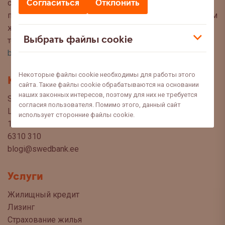
Согласиться
Отклонить
советы, чтобы Вы могли сделать осознанный выбор
при управлении своими финансами. Мы с нетерпением
ждём Ваших вопросов, предложений и мнений по
Выбрать файлы cookie
темам, которые Вы хотели бы прочитать в этом блоге:
blog@swedbank.ee
.
Некоторые файлы cookie необходимы для работы этого
Контакт
сайта. Такие файлы cookie обрабатываются на основании
наших законных интересов, поэтому для них не требуется
Swedbank AS
согласия пользователя. Помимо этого, данный сайт
Liivalaia 34
использует сторонние файлы cookie.
15040 Tallinn, Estonia
6310 310
blogi@swedbank.ee
Услуги
Жилищный кредит
Лизинг
Страхование жилья