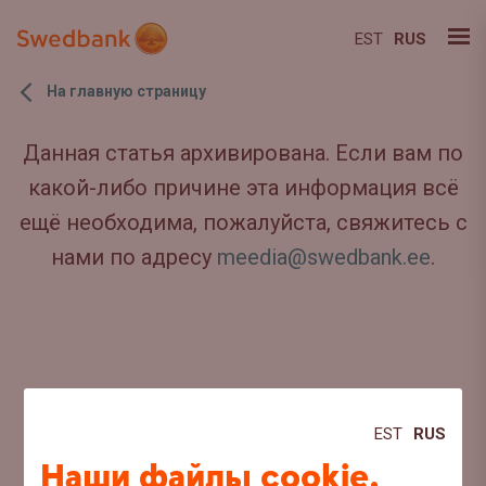
EST
RUS
На главную страницу
Данная статья архивирована. Если вам по
какой-либо причине эта информация всё
ещё необходима, пожалуйста, свяжитесь с
нами по адресу
meedia@swedbank.ee
.
EST
RUS
Наши файлы cookie,