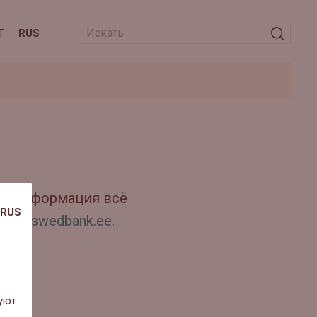
T
RUS
эта информация всё
RUS
dia@swedbank.ee
.
уют