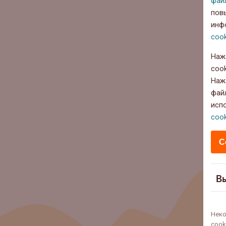
фай
пов
инф
cook
Наж
cook
Наж
фай
исп
cook
С
В
Неко
cook