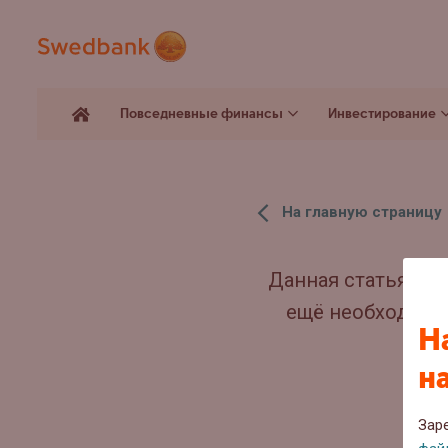
Повседневные финансы
Инвестирование
На главную страницу
Данная статья арх
ещё необходима,
Н
н
Зар