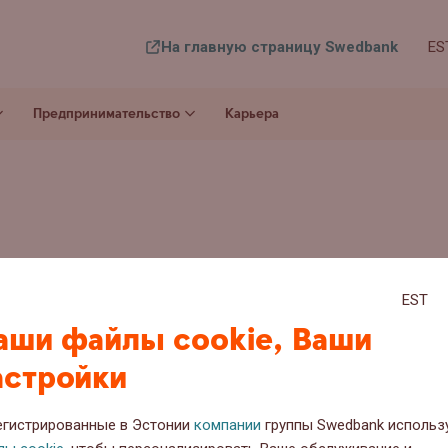
На главную страницу Swedbank
ES
Предпринимательство
Карьера
ивирована. Если вам по какой-либо причине 
EST
 пожалуйста, свяжитесь с нами по адресу
mee
аши файлы cookie, Ваши
астройки
егистрированные в Эстонии
компании
группы Swedbank использ