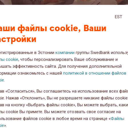
EST
аши файлы cookie, Ваши
астройки
егистрированные в Эстонии
компании
группы Swedbank использ
лы cookie
, чтобы персонализировать Ваше обслуживание и
ышать эффективность сайта. Для получения дополнительной
1280.1280 (24)
ормации ознакомьтесь с нашей
политикой в отношении файлов
ie
.
ав «Согласиться», Вы соглашаетесь на использование всех фай
.10.2022
ie. Нажав «Отклонить», Вы не разрешаете никакие файлы cookie
ав на кнопку «Выбрать файлы cookie», Вы можете выбрать, как
лы cookie Вы примете. Вы можете отозвать свое согласие на
ользование файлов cookie в любое время на странице «
Файлы
ie
».