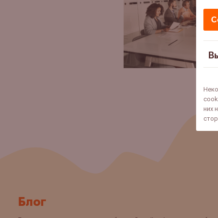
С
В
Неко
cook
них 
стор
Блог