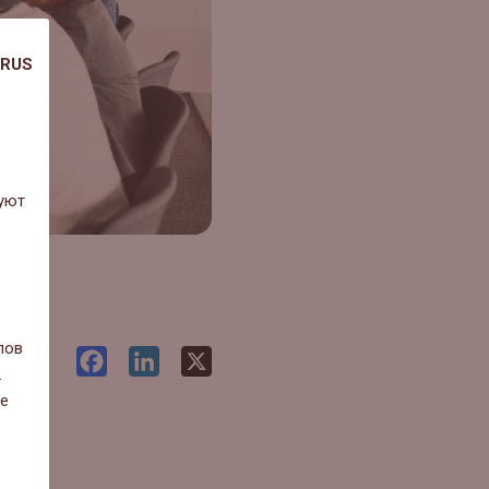
RUS
уют
лов
Facebook
LinkedIn
X
.
ие