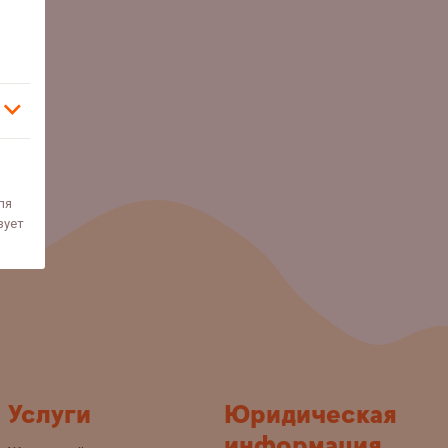
ля
зует
Услуги
Юридическая
информация