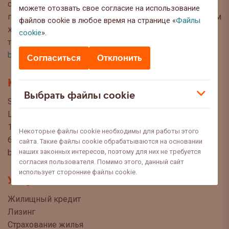
советы, чтобы Вы могли сделать осознанный выбор
можете отозвать свое согласие на использование
при управлении своими финансами. Мы с нетерпением
файлов cookie в любое время на странице «
Файлы
ждём Ваших вопросов, предложений и мнений по
cookie
».
темам, которые Вы хотели бы прочитать в этом блоге:
blog@swedbank.ee
.
Согласиться
Отклонить
Контакт
Выбрать файлы cookie
Swedbank AS
Liivalaia 34
15040 Tallinn, Estonia
Некоторые файлы cookie необходимы для работы этого
6310 310
сайта. Такие файлы cookie обрабатываются на основании
наших законных интересов, поэтому для них не требуется
blogi@swedbank.ee
согласия пользователя. Помимо этого, данный сайт
использует сторонние файлы cookie.
Услуги
Жилищный кредит
Лизинг
Страхование жилья