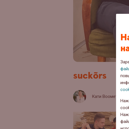
Н
н
Зар
фай
suckõrs
пов
инф
cook
Кати Воометс
0
Наж
cook
Наж
фай
исп