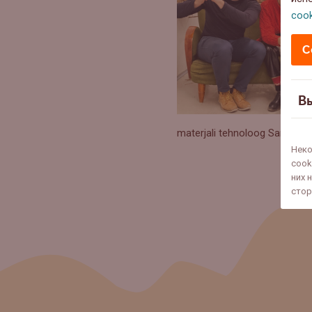
cook
С
В
materjali tehnoloog Sander Õ
Неко
cook
них 
стор