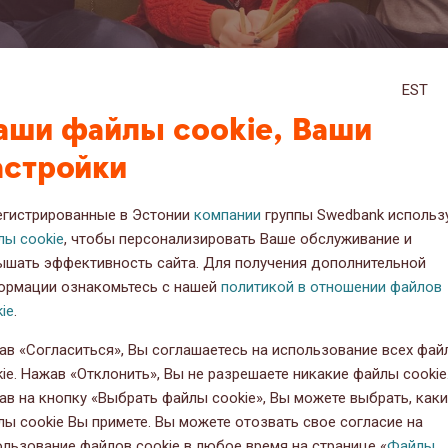
EST
аши файлы cookie, Ваши
астройки
егистрированные в Эстонии
компании
группы Swedbank использ
лы cookie
, чтобы персонализировать Ваше обслуживание и
ышать эффективность сайта. Для получения дополнительной
ормации ознакомьтесь с нашей
политикой в отношении файлов
ie
.
5.06.2020
ав «Согласиться», Вы соглашаетесь на использование всех фай
ie. Нажав «Отклонить», Вы не разрешаете никакие файлы cookie
ав на кнопку «Выбрать файлы cookie», Вы можете выбрать, как
лы cookie Вы примете. Вы можете отозвать свое согласие на
ользование файлов cookie в любое время на странице «
Файлы