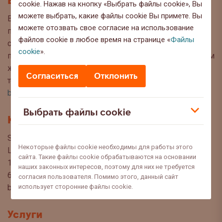
Блог
cookie. Нажав на кнопку «Выбрать файлы cookie», Вы
можете выбрать, какие файлы cookie Вы примете. Вы
Вы находитесь на странице блога Swedbank, где мы
можете отозвать свое согласие на использование
публикуем интересную информацию и полезные
файлов cookie в любое время на странице «
Файлы
советы, чтобы Вы могли сделать осознанный выбор
cookie
».
при управлении своими финансами. Мы с нетерпением
ждём Ваших вопросов, предложений и мнений по
Согласиться
Отклонить
темам, которые Вы хотели бы прочитать в этом блоге:
blog@swedbank.ee
.
Выбрать файлы cookie
Контакт
Swedbank AS
Некоторые файлы cookie необходимы для работы этого
Liivalaia 34
сайта. Такие файлы cookie обрабатываются на основании
15040 Tallinn, Estonia
наших законных интересов, поэтому для них не требуется
6310 310
согласия пользователя. Помимо этого, данный сайт
использует сторонние файлы cookie.
blogi@swedbank.ee
Услуги