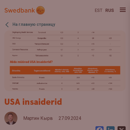
EST
RUS
На главную страницу
USA insaiderid
Мартин Кырв
27.09.2024