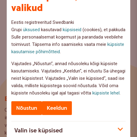
valikud
Eestis registreeritud Swedbanki
Grupi
üksused
kasutavad
küpsiseid
(cookies), et pakkuda
Sulle personaalsemat kogemust ja parandada veebilehe
toimivust. Täpsema info saamiseks vaata meie
küpsiste
kasutamise põhimõtteid
.
Vajutades „Nõustun“, annad nõusoleku kõigi küpsiste
kasutamiseks. Vajutades „Keeldun“, ei nõustu Sa ühegagi
neist küpsistest. Vajutades „Valin ise küpsised“, saad ise
valida, milliste küpsistega soovid nõustuda. Võid oma
küpsiste nõusoleku igal ajal tagasi võtta
küpsiste lehel
.
Blogi
Nõustun
Keeldun
Oled Swedbanki blogi lehel, kus pakume lugejaile huvitavat
infot ja kasulikke nõuandeid, et saaksite teha kaalutud
valikuid oma rahaasjade korraldamisel. Ootame väga teie
Valin ise küpsised
küsimusi, ettepanekuid ja arvamusi, millistel teemadel siit