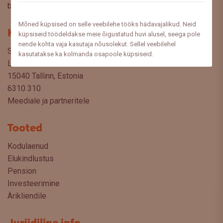
blogist lugeda sooviksite: meedia@swedbank.ee.
Mõned küpsised on selle veebilehe tööks hädavajalikud. Neid
Kontakt
küpsiseid töödeldakse meie õigustatud huvi alusel, seega pole
nende kohta vaja kasutaja nõusolekut. Sellel veebilehel
Swedbank AS
kasutatakse ka kolmanda osapoole küpsiseid.
Liivalaia 34
15040 Tallinn, Estonia
6310 310
Meediale ja partneritele
Tooted
Kodulaenud
Elukindlustus
Pension
Investeerimine
Ärikliendile