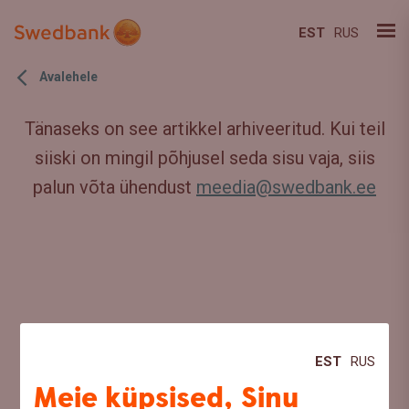
EST
RUS
Avalehele
Tänaseks on see artikkel arhiveeritud. Kui teil
siiski on mingil põhjusel seda sisu vaja, siis
palun võta ühendust
meedia@swedbank.ee
EST
RUS
Meie küpsised, Sinu