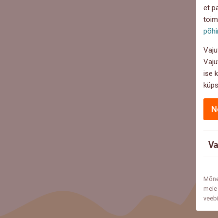
et p
toim
põhi
Vaju
Vaju
ise 
küps
N
Va
Mõne
meie 
veeb