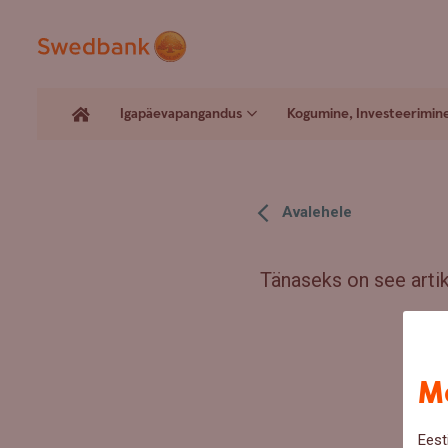
Igapäevapangandus
Kogumine, Investeerimin
Avalehele
Tänaseks on see artikk
Me
Eest