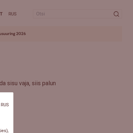
T
RUS
usuuring 2026
a sisu vaja, siis palun
RUS
ies),