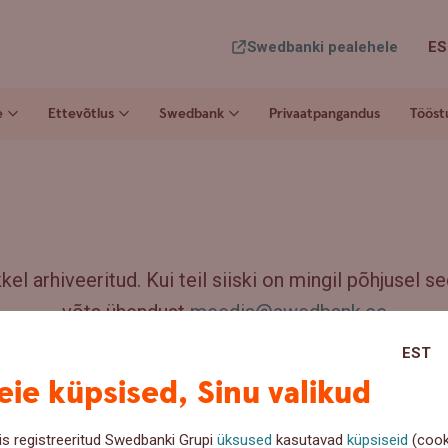
Swedbanki pealehele
ES
e
Ettevõtlus
Swedbank
Privaatpangandus
Tööst
el arhiveeritud. Kui teil siiski on mingil põhjusel sed
võta ühendust
meedia@swedbank.ee
EST
ie küpsised, Sinu valikud
is registreeritud Swedbanki Grupi
üksused
kasutavad
küpsiseid
(cook