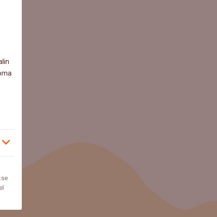
lin
 oma
kse
el