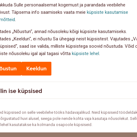
akkuda Sulle personaalsemat kogemust ja parandada veebilehe
ivust. Täpsema info saamiseks vaata meie
küpsiste kasutamise
mõtteid
.
tades „Nõustun“, annad nõusoleku kõigi küpsiste kasutamiseks.
tades „Keeldun“, ei nõustu Sa ühegagi neist küpsistest. Vajutades „Va
küpsised“, saad ise valida, milliste küpsistega soovid nõustuda. Võid
iste nõusoleku igal ajal tagasi võtta
küpsiste lehel
.
õustun
Keeldun
lin ise küpsised
d küpsised on selle veebilehe tööks hädavajalikud. Neid küpsiseid töödelda
õigustatud huvi alusel, seega pole nende kohta vaja kasutaja nõusolekut. Sell
ilehel kasutatakse ka kolmanda osapoole küpsiseid.