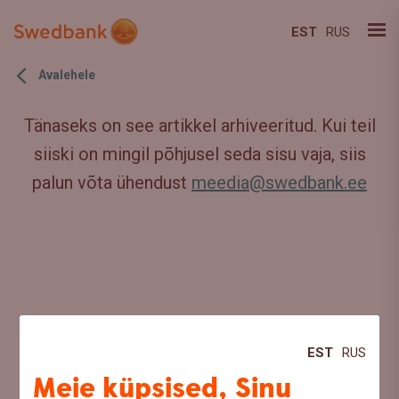
EST
RUS
Avalehele
Tänaseks on see artikkel arhiveeritud. Kui teil
siiski on mingil põhjusel seda sisu vaja, siis
palun võta ühendust
meedia@swedbank.ee
EST
RUS
Meie küpsised, Sinu