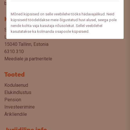
blogist lugeda sooviksite: meedia@swedbank.ee.
Mõned küpsised on selle veebilehe tööks hädavajalikud. Neid
Kontakt
küpsiseid töödeldakse meie õigustatud huvi alusel, seega pole
nende kohta vaja kasutaja nõusolekut. Sellel veebilehel
Swedbank AS
kasutatakse ka kolmanda osapoole küpsiseid.
Liivalaia 34
15040 Tallinn, Estonia
6310 310
Meediale ja partneritele
Tooted
Kodulaenud
Elukindlustus
Pension
Investeerimine
Ärikliendile