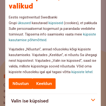
valikud
Eestis registreeritud Swedbanki
Grupi
üksused
kasutavad
küpsiseid
(cookies), et pakkuda
Sulle personaalsemat kogemust ja parandada veebilehe
toimivust. Täpsema info saamiseks vaata meie
küpsiste
kasutamise põhimõtteid
.
Vajutades „Nõustun“, annad nõusoleku kõigi küpsiste
kasutamiseks. Vajutades „Keeldun“, ei nõustu Sa ühegagi
neist küpsistest. Vajutades „Valin ise küpsised“, saad ise
valida, milliste küpsistega soovid nõustuda. Võid oma
küpsiste nõusoleku igal ajal tagasi võtta
küpsiste lehel
.
Blogi
Nõustun
Keeldun
Oled Swedbanki blogi lehel, kus pakume lugejaile huvitavat
infot ja kasulikke nõuandeid, et saaksite teha kaalutud
valikuid oma rahaasjade korraldamisel. Ootame väga teie
Valin ise küpsised
küsimusi, ettepanekuid ja arvamusi, millistel teemadel siit